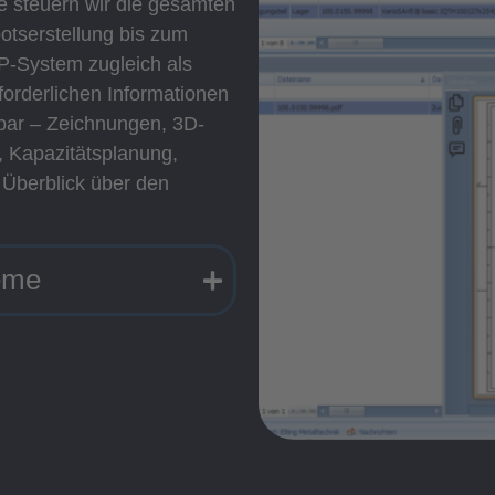
 steuern wir die gesamten
tserstellung bis zum
P-System zugleich als
rderlichen Informationen
ügbar – Zeichnungen, 3D-
, Kapazitätsplanung,
e Überblick über den
eme