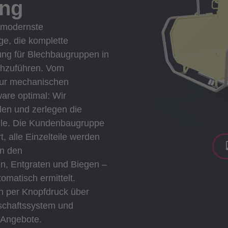
ung
r modernste
ge, die komplette
ung für Blechbaugruppen in
rchzuführen. Vom
zur mechanischen
are optimal: Wir
den und zerlegen die
eile. Die Kundenbaugruppe
t, alle Einzelteile werden
en den
n, Entgraten und Biegen –
omatisch ermittelt.
n per Knopfdruck über
tschaftssystem und
 Angebote.