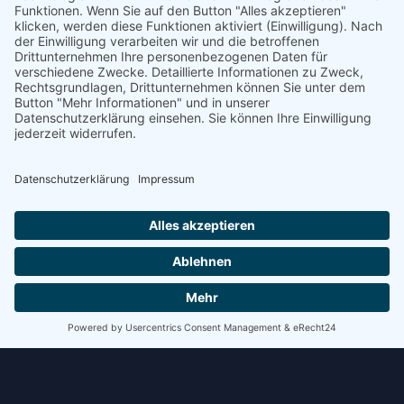
+49 (0) 28 74 / 900 79 -
info@elting-metalltechn
Zertifikat DIN EN ISO 3834-2
Download