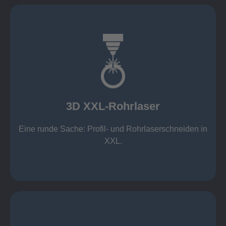
mehr erfahren
Aluminium 10 mm (oxidfrei)
Nichtrostende Stähle 15 mm (oxidfrei)
Stahl 20 mm
Wandstärken:
3D XXL-Rohrlaser
Rechteckprofile bis 300 x 300 mm
bis Ø408 x 15 m, 1.500 kg
Eine runde Sache: Profil- und Rohrlaserschneiden in
3D XXL-Rohrlaser
XXL.