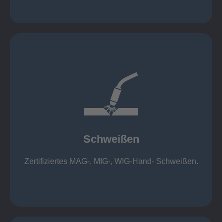
mehr erfahren
1.000 kg
Cobot-Schweißzelle 2 x 1 x 1m / 400A, CMT,
500kg
Roboterschweißen ø800 x 3.200mm / 500A,
Schweißen
1.000kg
Handarbeitsplätze 1,5 x 1,5 x 6m / 350 A,
Zertifiziertes MAG-, MIG-, WIG-Hand- Schweißen.
Schweißen