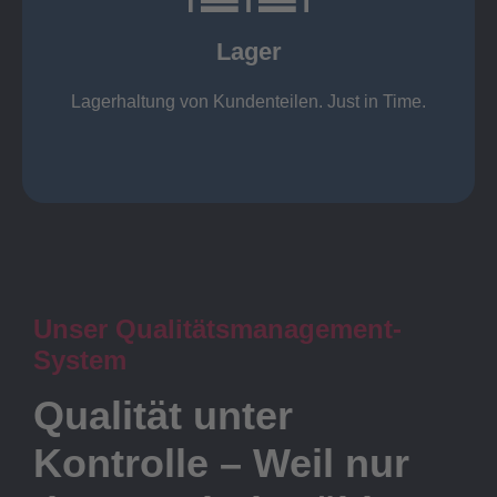
KANBAN
Rahmenverträge
Lager
Lagerhaltung von Kundenteilen
Lager
Lagerhaltung von Kundenteilen. Just in Time.
Unser Qualitätsmanagement-
System
Qualität unter
Kontrolle – Weil nur