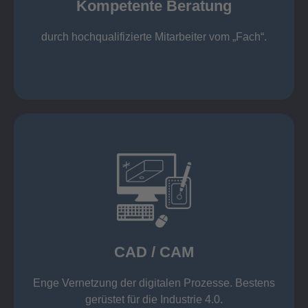
Kompetente Beratung
„Fach“.
hochqualifizierte Mitarbeiter vom
Kompetente Beratung durch
durch hochqualifizierte Mitarbeiter vom „Fach“.
mehr erfahren
Datenübernahme aus der Warenwirtschaft
Wicam CAM-System mit direkter
Solid Edge, Inventor und AutoCAD
CAD / CAM
Einsatz moderner CAD/CAM Software wie z. B.
CAD / CAM
Enge Vernetzung der digitalen Prozesse. Bestens
gerüstet für die Industrie 4.0.