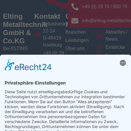
+49 (0) 28 74 / 900 79 -
Elting
Kontakt
Quick
News/
info@elting-metalltechn
Metalltechnik
Menü
Aktuelles
Industriestrasse
12-14
GmbH &
Branchen
Aktuelles /
D-46419
News
Co.KG
Leistungen
Isselburg
Einblicke
Bei ELTING
Über uns
+49 (0) 28
sind Sie
Newsletter
Jobs
74 / 900
Social
richtig, wenn
VarioSAVE
79 - 0
Sie Fachleute
Media
Sitemap
info@elting-
für Blech- und
Instagram
metalltechnik.de
Profilbearbeitung,
Facebook
Abkanttechnik,
Linkedin
Schweißtechnik
YouTube
oder
Baugruppenfertigung
suchen.
Ansprechpartner