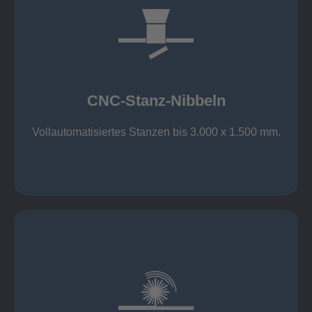
mehr erfahren
großer Standard-Werkzeug-Park
Aluminium bis 6 mm
Nichtrostender Stahl 4 mm
CNC-Stanz-Nibbeln
Stahl bis 6 mm
CNC-Stanz-Nibbeln
Vollautomatisiertes Stanzen bis 3.000 x 1.500 mm.
mehr erfahren