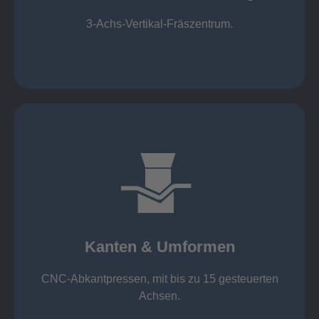
Mechanische Bearbeitung
3-Achs-Vertikal-Fräszentrum.
mehr erfahren
großer Standard-Werkzeug-Park
von 600 mm bis 4000 mm
Kanten & Umformen
von 160 kN bis 4000 kN
Kanten & Umformen
CNC-Abkantpressen, mit bis zu 15 gesteuerten
Achsen.