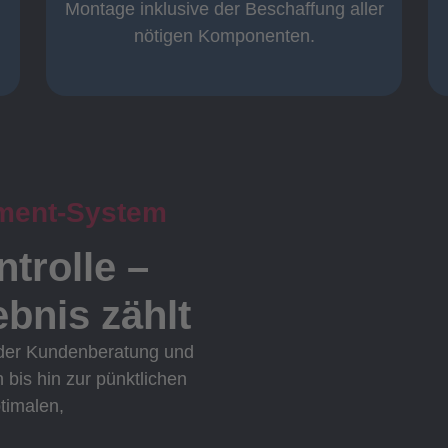
Komplett und
Montage inklusive der Beschaffung aller
nötigen Komponenten.
ment-System
ntrolle –
bnis zählt
 der Kundenberatung und
n bis hin zur pünktlichen
ptimalen,