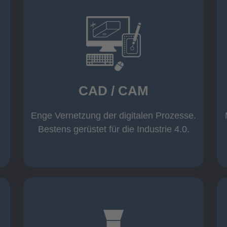
mehr erfahren
Warenwirtschaft
Datenübernahme aus der
Wicam CAM-System mit direkter
CAD / CAM
Inventor und AutoCAD
Software wie z. B. Solid Edge,
Einsatz moderner CAD/CAM
Enge Vernetzung der digitalen Prozesse.
CAD / CAM
Bestens gerüstet für die Industrie 4.0.