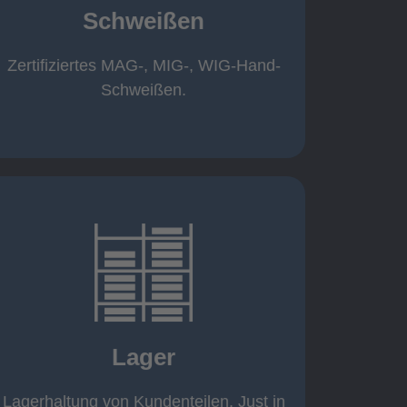
Schweißen
Roboterschweißen ø800 x 3.200mm
350 A, 1.000kg
Handarbeitsplätze 1,5 x 1,5 x 6m /
Zertifiziertes MAG-, MIG-, WIG-Hand-
Schweißen
Schweißen.
mehr erfahren
eigener Fuhrpark
Just in Time
KANBAN
Lager
Rahmenverträge
Lagerhaltung von Kundenteilen
Lagerhaltung von Kundenteilen. Just in