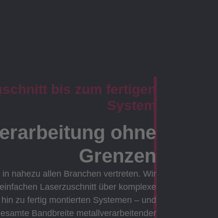
chnitt bis zum fertigen
System
verarbeitung ohne
Grenzen
 in nahezu allen Branchen vertreten. Wir
 einfachen Laserzuschnitt über komplexe
in zu fertig montierten Systemen – und
gesamte Bandbreite metallverarbeitender