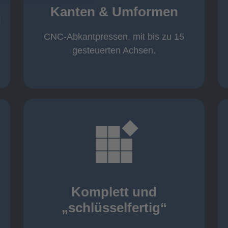
von 600 mm bis 4000 mm
Kanten & Umformen
von 160 kN bis 4000 kN
g
Kanten & Umformen
CNC-Abkantpressen, mit bis zu 15
gesteuerten Achsen.
mehr erfahren
aller nötigen Komponenten
Montage inklusive der Beschaffung
Komplett und
Komponenten von Elting
„schlüsselfertig“
„schlüsselfertig“: