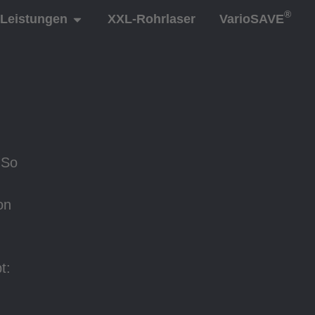
®
Leistungen
XXL-Rohrlaser
VarioSAVE
 So
on
t: