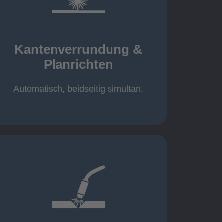
mehr erfahren
automatisch, beidseitig simultan
B = 1500 mm
Kantenverrundung &
Planrichten
Planrichten
Kantenverrundung &
Automatisch, beidseitig simultan.
mehr erfahren
400A, CMT, 1.000 kg
Cobot-Schweißzelle 2 x 1 x 1m /
/ 500A, 500kg