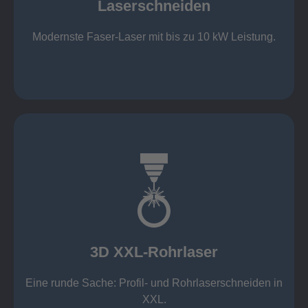
Laserschneiden
Stahl bis 12 mm oxidfrei (Schmelzschneiden)
bis 2.000 x 4.000 mm Tafelformat
Modernste Faser-Laser mit bis zu 10 kW Leistung.
Laserschneiden
mehr erfahren
Aluminium 10 mm (oxidfrei)
Nichtrostende Stähle 15 mm (oxidfrei)
Stahl 20 mm
Wandstärken:
3D XXL-Rohrlaser
Rechteckprofile bis 300 x 300 mm
bis Ø408 x 15 m, 1.500 kg
Eine runde Sache: Profil- und Rohrlaserschneiden in
3D XXL-Rohrlaser
XXL.