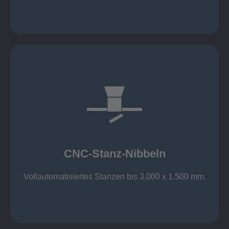
mehr erfahren
großer Standard-Werkzeug-Park
Aluminium bis 6 mm
Nichtrostender Stahl 4 mm
CNC-Stanz-Nibbeln
Stahl bis 6 mm
CNC-Stanz-Nibbeln
Vollautomatisiertes Stanzen bis 3.000 x 1.500 mm.