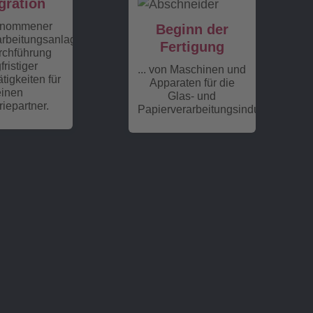
gration
ernommener
Beginn der
rbeitungsanlagen
Fertigung
rchführung
fristiger
... von Maschinen und
ätigkeiten für
Apparaten für die
einen
Glas- und
riepartner.
Papierverarbeitungsindustrie.