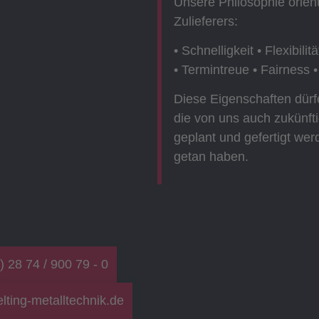
Unsere Philosophie orient
Zulieferers:
• Schnelligkeit • Flexibilit
• Termintreue • Fairness •
Diese Eigenschaften dürf
die von uns auch zukünft
geplant und gefertigt wer
getan haben.
) 28 74 / 900 79 - 0
lting-metalltechnik.de