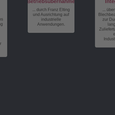
Betriebsübernahme
Inte
... durch Franz Elting
... üb
und Ausrichtung auf
Blechbea
ns
industrielle
zur Du
ng
Anwendungen.
lang
Zuliefert
Indust
r