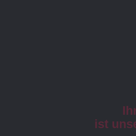
Ih
ist un