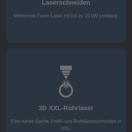
Laserschneiden
Stahl bis 12 mm oxidfrei (Schmelzschneiden)
bis 2.000 x 4.000 mm Tafelformat
Modernste Faser-Laser mit bis zu 10 kW Leistung.
Laserschneiden
mehr erfahren
Aluminium 10 mm (oxidfrei)
Nichtrostende Stähle 15 mm (oxidfrei)
Stahl 20 mm
Wandstärken:
3D XXL-Rohrlaser
Rechteckprofile bis 300 x 300 mm
bis Ø408 x 15 m, 1.500 kg
Eine runde Sache: Profil- und Rohrlaserschneiden in
3D XXL-Rohrlaser
XXL.