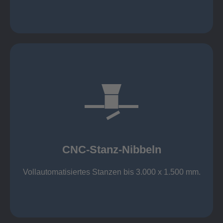
mehr erfahren
großer Standard-Werkzeug-Park
Aluminium bis 6 mm
Nichtrostender Stahl 4 mm
CNC-Stanz-Nibbeln
Stahl bis 6 mm
CNC-Stanz-Nibbeln
Vollautomatisiertes Stanzen bis 3.000 x 1.500 mm.