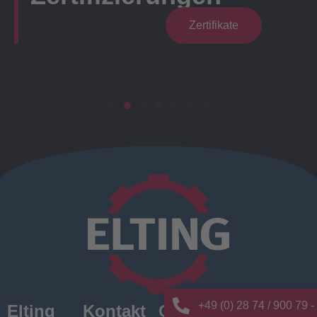
Zertifikate
+49 (0) 28 74 / 900 79 -
Elting
Kontakt
Quick
News/