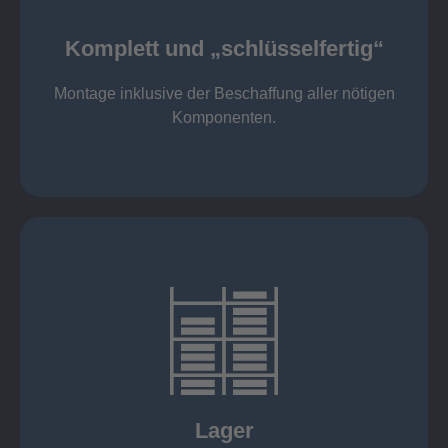
Komponenten
Montage inklusive der Beschaffung aller nötigen
Komplett und „schlüsselfertig“
Komponenten von Elting
Komplett und „schlüsselfertig“:
Montage inklusive der Beschaffung aller nötigen
Komponenten.
mehr erfahren
eigener Fuhrpark
Just in Time
KANBAN
Rahmenverträge
Lager
Lagerhaltung von Kundenteilen