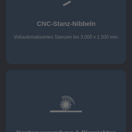
großer Standard-Werkzeug-Park
Aluminium bis 6 mm
Nichtrostender Stahl 4 mm
CNC-Stanz-Nibbeln
Stahl bis 6 mm
CNC-Stanz-Nibbeln
Vollautomatisiertes Stanzen bis 3.000 x 1.500 mm.
mehr erfahren
automatisch, beidseitig simultan
B = 1500 mm