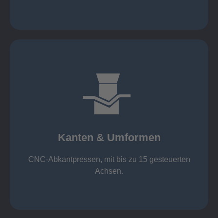
mehr erfahren
großer Standard-Werkzeug-Park
von 600 mm bis 4000 mm
Kanten & Umformen
von 160 kN bis 4000 kN
Kanten & Umformen
CNC-Abkantpressen, mit bis zu 15 gesteuerten
Achsen.