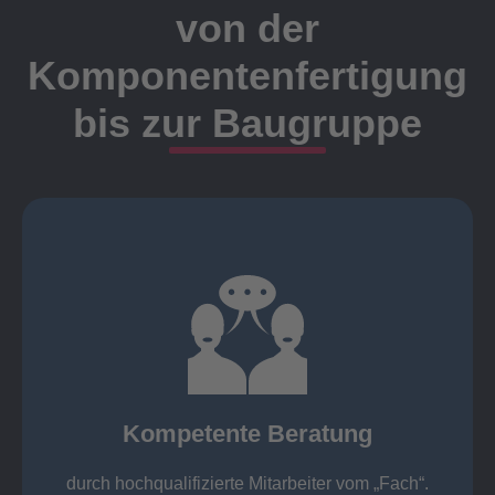
von der
Komponentenfertigung
bis zur Baugruppe
Ansprechpartner
Meister, Techniker oder Ingenieure statt.
findet die Kundenbetreuung ausschließlich durch
Nutzen Sie unsere langjährige Erfahrung! Bei Elting
Kompetente Beratung
„Fach“.
hochqualifizierte Mitarbeiter vom
Kompetente Beratung durch
durch hochqualifizierte Mitarbeiter vom „Fach“.