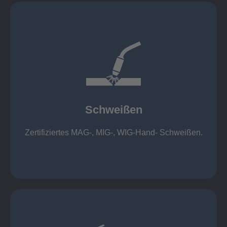
mehr erfahren
1.000 kg
Cobot-Schweißzelle 2 x 1 x 1m / 400A, CMT,
500kg
Roboterschweißen ø800 x 3.200mm / 500A,
Schweißen
1.000kg
Handarbeitsplätze 1,5 x 1,5 x 6m / 350 A,
Zertifiziertes MAG-, MIG-, WIG-Hand- Schweißen.
Schweißen
mehr erfahren