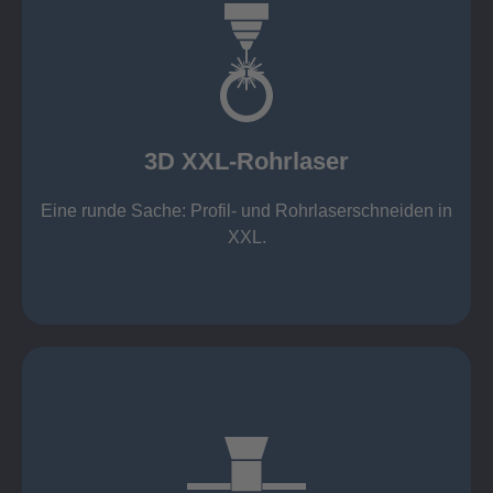
mehr erfahren
Aluminium 10 mm (oxidfrei)
Nichtrostende Stähle 15 mm (oxidfrei)
Stahl 20 mm
Wandstärken:
3D XXL-Rohrlaser
Rechteckprofile bis 300 x 300 mm
bis Ø408 x 15 m, 1.500 kg
Eine runde Sache: Profil- und Rohrlaserschneiden in
3D XXL-Rohrlaser
XXL.
mehr erfahren