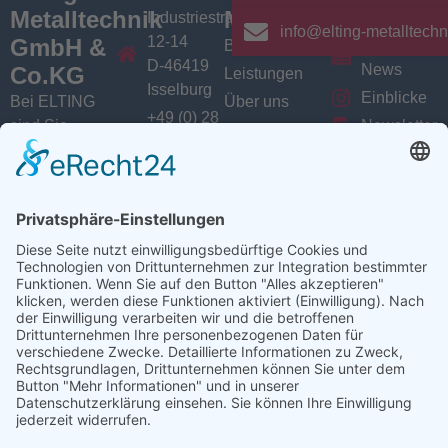
Metalltechnik
Menü
Aktuelles
Industriestrasse
info@elting-metalltechn
12-14
GmbH &
Branchen
Aktuelles /
D-46419
News
Co.KG
Leistungen
Isselburg
Einblicke
Bei ELTING
Über uns
+49 (0) 28
sind Sie
Newsletter
Jobs
74 / 900
Social
richtig, wenn
VarioSAVE
79 - 0
Sie Fachleute
Media
Sitemap
info@elting-
für Blech- und
Instagram
metalltechnik.de
Profilbearbeitung,
Facebook
Abkanttechnik,
Linkedin
Schweißtechnik
YouTube
oder
Baugruppenfertigung
suchen.
Ansprechpartner