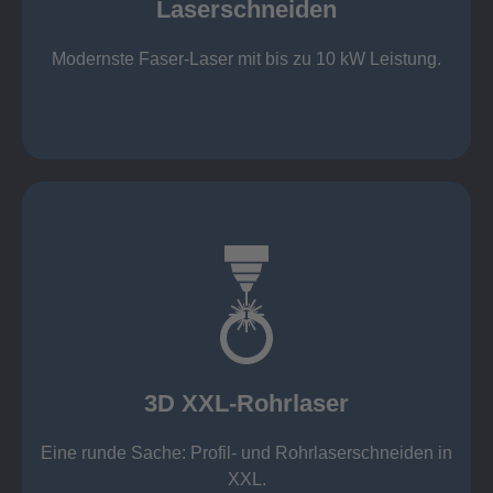
Laserschneiden
Stahl bis 12 mm oxidfrei (Schmelzschneiden)
bis 2.000 x 4.000 mm Tafelformat
Modernste Faser-Laser mit bis zu 10 kW Leistung.
Laserschneiden
mehr erfahren
Aluminium 10 mm (oxidfrei)
Nichtrostende Stähle 15 mm (oxidfrei)
Stahl 20 mm
Wandstärken:
3D XXL-Rohrlaser
Rechteckprofile bis 300 x 300 mm
bis Ø408 x 15 m, 1.500 kg
Eine runde Sache: Profil- und Rohrlaserschneiden in
3D XXL-Rohrlaser
XXL.