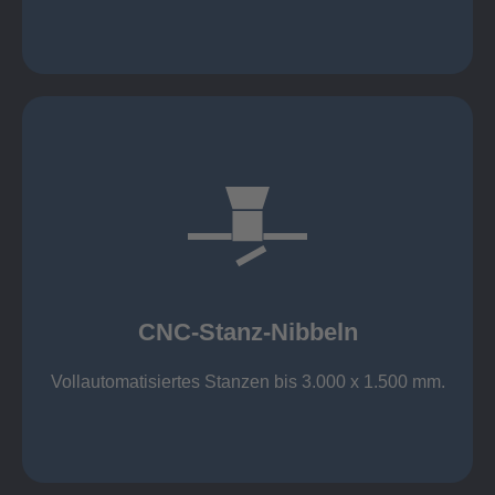
mehr erfahren
großer Standard-Werkzeug-Park
Aluminium bis 6 mm
Nichtrostender Stahl 4 mm
CNC-Stanz-Nibbeln
Stahl bis 6 mm
CNC-Stanz-Nibbeln
Vollautomatisiertes Stanzen bis 3.000 x 1.500 mm.