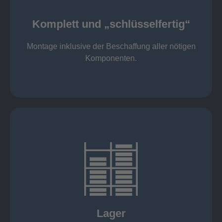
Komponenten
Montage inklusive der Beschaffung aller nötigen
Komplett und „schlüsselfertig“
Komponenten von Elting
Komplett und „schlüsselfertig“:
Montage inklusive der Beschaffung aller nötigen
Komponenten.
mehr erfahren
eigener Fuhrpark
Just in Time
KANBAN
Rahmenverträge
Lager
Lagerhaltung von Kundenteilen