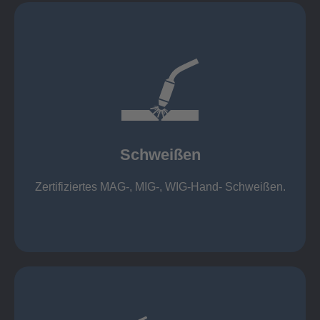
mehr erfahren
1.000 kg
Cobot-Schweißzelle 2 x 1 x 1m / 400A, CMT,
500kg
Roboterschweißen ø800 x 3.200mm / 500A,
Schweißen
1.000kg
Handarbeitsplätze 1,5 x 1,5 x 6m / 350 A,
Zertifiziertes MAG-, MIG-, WIG-Hand- Schweißen.
Schweißen
mehr erfahren