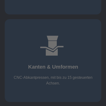
mehr erfahren
großer Standard-Werkzeug-Park
von 600 mm bis 4000 mm
Kanten & Umformen
von 160 kN bis 4000 kN
Kanten & Umformen
CNC-Abkantpressen, mit bis zu 15 gesteuerten
Achsen.