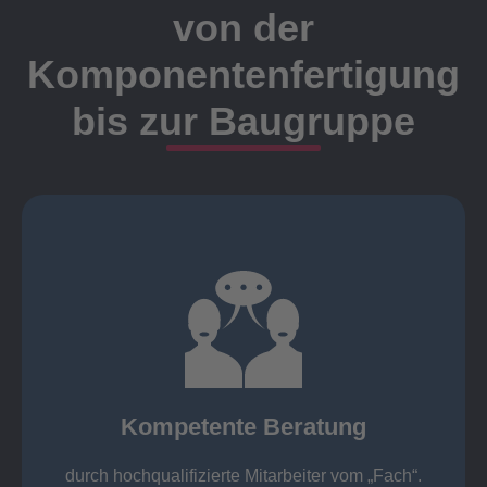
von der
Komponentenfertigung
bis zur Baugruppe
Ansprechpartner
Meister, Techniker oder Ingenieure statt.
findet die Kundenbetreuung ausschließlich durch
Nutzen Sie unsere langjährige Erfahrung! Bei Elting
Kompetente Beratung
„Fach“.
hochqualifizierte Mitarbeiter vom
Kompetente Beratung durch
durch hochqualifizierte Mitarbeiter vom „Fach“.