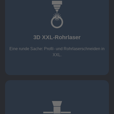
mehr erfahren
Aluminium 10 mm (oxidfrei)
Nichtrostende Stähle 15 mm (oxidfrei)
Stahl 20 mm
Wandstärken:
3D XXL-Rohrlaser
Rechteckprofile bis 300 x 300 mm
bis Ø408 x 15 m, 1.500 kg
Eine runde Sache: Profil- und Rohrlaserschneiden in
3D XXL-Rohrlaser
XXL.
mehr erfahren