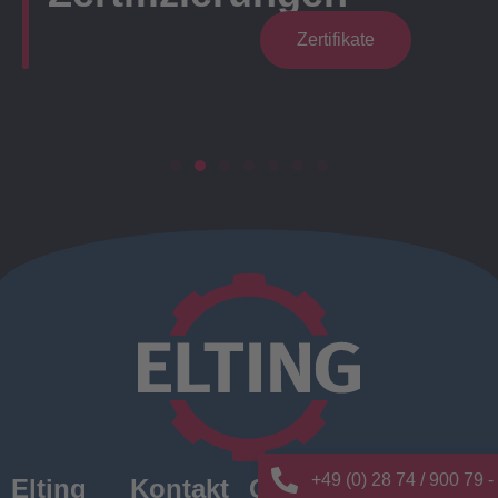
Zertifikate
+49 (0) 28 74 / 900 79 -
Elting
Kontakt
Quick
News/