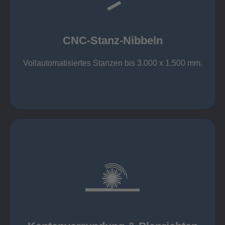
großer Standard-Werkzeug-Park
Aluminium bis 6 mm
Nichtrostender Stahl 4 mm
CNC-Stanz-Nibbeln
Stahl bis 6 mm
CNC-Stanz-Nibbeln
Vollautomatisiertes Stanzen bis 3.000 x 1.500 mm.
mehr erfahren
automatisch, beidseitig simultan
B = 1500 mm