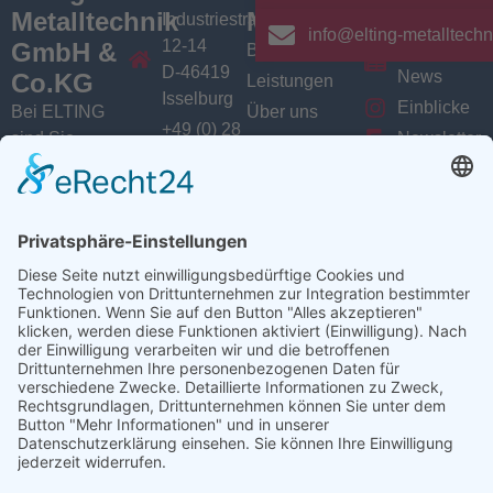
Metalltechnik
Menü
Aktuelles
Industriestrasse
info@elting-metalltechn
12-14
GmbH &
Branchen
Aktuelles /
D-46419
News
Co.KG
Leistungen
Isselburg
Einblicke
Bei ELTING
Über uns
+49 (0) 28
sind Sie
Newsletter
Jobs
74 / 900
Social
richtig, wenn
VarioSAVE
79 - 0
Sie Fachleute
Media
Sitemap
info@elting-
für Blech- und
Instagram
metalltechnik.de
Profilbearbeitung,
Facebook
Abkanttechnik,
Linkedin
Schweißtechnik
YouTube
oder
Baugruppenfertigung
suchen.
Ansprechpartner