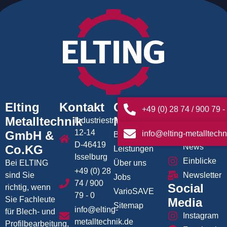
Elting
Kontakt
Quick
News/
+49 (0) 28 74 / 900 79 -
Metalltechnik
Menü
Aktuelles
Industriestrasse
12-14
GmbH &
info@elting-metalltechn
Branchen
Aktuelles /
D-46419
News
Co.KG
Leistungen
Isselburg
Einblicke
Bei ELTING
Über uns
+49 (0) 28
sind Sie
Newsletter
Jobs
74 / 900
Social
richtig, wenn
VarioSAVE
79 - 0
Sie Fachleute
Media
Sitemap
info@elting-
für Blech- und
Instagram
metalltechnik.de
Profilbearbeitung,