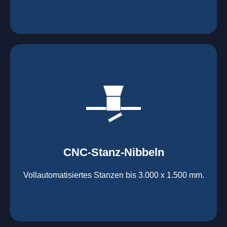
mehr erfahren
großer Standard-Werkzeug-Park
Aluminium bis 6 mm
Nichtrostender Stahl 4 mm
CNC-Stanz-Nibbeln
Stahl bis 6 mm
CNC-Stanz-Nibbeln
Vollautomatisiertes Stanzen bis 3.000 x 1.500 mm.