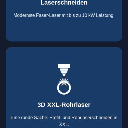
Laserschneiden
Stahl bis 12 mm oxidfrei (Schmelzschneiden)
bis 2.000 x 4.000 mm Tafelformat
Modernste Faser-Laser mit bis zu 10 kW Leistung.
Laserschneiden
mehr erfahren
Aluminium 10 mm (oxidfrei)
Nichtrostende Stähle 15 mm (oxidfrei)
Stahl 20 mm
Wandstärken:
3D XXL-Rohrlaser
Rechteckprofile bis 300 x 300 mm
bis Ø408 x 15 m, 1.500 kg
Eine runde Sache: Profil- und Rohrlaserschneiden in
3D XXL-Rohrlaser
XXL.