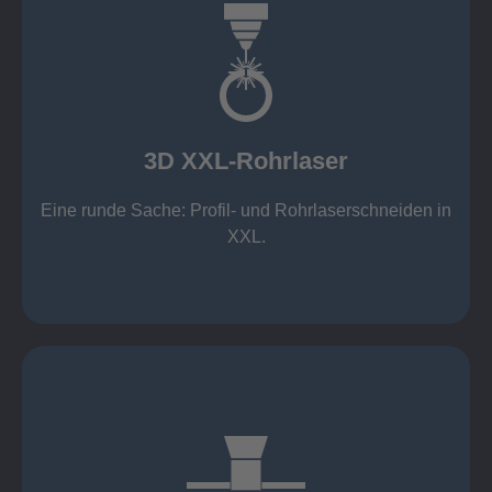
mehr erfahren
Aluminium 10 mm (oxidfrei)
Nichtrostende Stähle 15 mm (oxidfrei)
Stahl 20 mm
Wandstärken:
3D XXL-Rohrlaser
Rechteckprofile bis 300 x 300 mm
bis Ø408 x 15 m, 1.500 kg
Eine runde Sache: Profil- und Rohrlaserschneiden in
3D XXL-Rohrlaser
XXL.
mehr erfahren