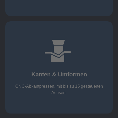
mehr erfahren
großer Standard-Werkzeug-Park
von 600 mm bis 4000 mm
Kanten & Umformen
von 160 kN bis 4000 kN
Kanten & Umformen
CNC-Abkantpressen, mit bis zu 15 gesteuerten
Achsen.