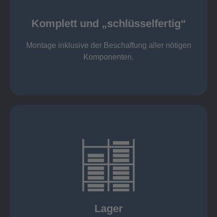
Komponenten
Montage inklusive der Beschaffung aller nötigen
Komplett und „schlüsselfertig“
Komponenten von Elting
Komplett und „schlüsselfertig“:
Montage inklusive der Beschaffung aller nötigen
Komponenten.
mehr erfahren
eigener Fuhrpark
Just in Time
KANBAN
Rahmenverträge
Lager
Lagerhaltung von Kundenteilen