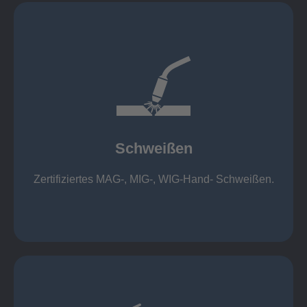
mehr erfahren
1.000 kg
Cobot-Schweißzelle 2 x 1 x 1m / 400A, CMT,
500kg
Roboterschweißen ø800 x 3.200mm / 500A,
Schweißen
1.000kg
Handarbeitsplätze 1,5 x 1,5 x 6m / 350 A,
Zertifiziertes MAG-, MIG-, WIG-Hand- Schweißen.
Schweißen
mehr erfahren