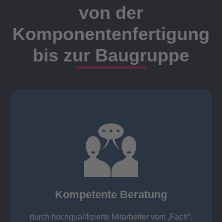
von der
Komponentenfertigung
bis zur Baugruppe
Ansprechpartner
Meister, Techniker oder Ingenieure statt.
findet die Kundenbetreuung ausschließlich durch
Nutzen Sie unsere langjährige Erfahrung! Bei Elting
Kompetente Beratung
„Fach“.
hochqualifizierte Mitarbeiter vom
Kompetente Beratung durch
durch hochqualifizierte Mitarbeiter vom „Fach“.