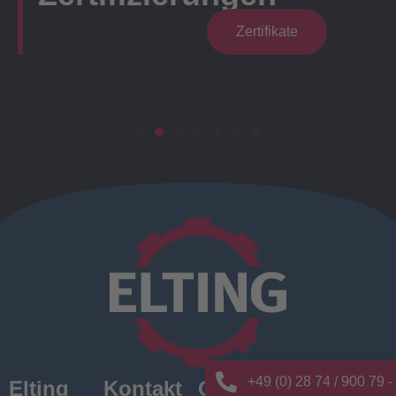
Zertifikate
+49 (0) 28 74 / 900 79 -
Elting
Kontakt
Quick
News/