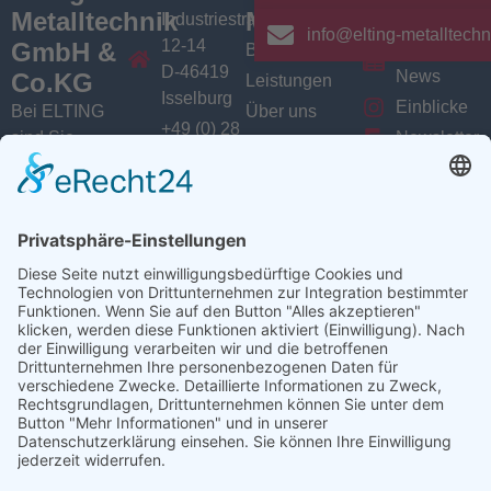
Metalltechnik
Menü
Aktuelles
Industriestrasse
info@elting-metalltechn
12-14
GmbH &
Branchen
Aktuelles /
D-46419
News
Co.KG
Leistungen
Isselburg
Einblicke
Bei ELTING
Über uns
+49 (0) 28
sind Sie
Newsletter
Jobs
74 / 900
Social
richtig, wenn
VarioSAVE
79 - 0
Sie Fachleute
Media
Sitemap
info@elting-
für Blech- und
Instagram
metalltechnik.de
Profilbearbeitung,
Facebook
Abkanttechnik,
Linkedin
Schweißtechnik
YouTube
oder
Baugruppenfertigung
suchen.
Ansprechpartner