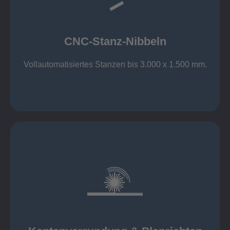
großer Standard-Werkzeug-Park
Aluminium bis 6 mm
Nichtrostender Stahl 4 mm
CNC-Stanz-Nibbeln
Stahl bis 6 mm
CNC-Stanz-Nibbeln
Vollautomatisiertes Stanzen bis 3.000 x 1.500 mm.
mehr erfahren
automatisch, beidseitig simultan
B = 1500 mm