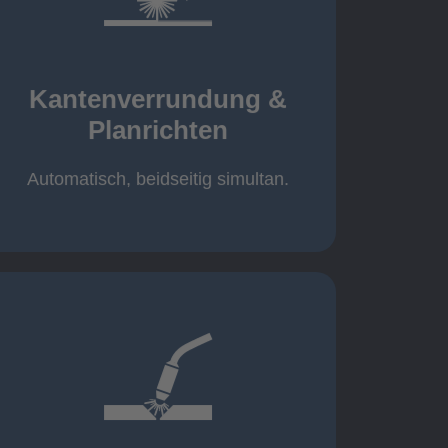
mehr erfahren
automatisch, beidseitig simultan
B = 1500 mm
Kantenverrundung &
Planrichten
Planrichten
Kantenverrundung &
Automatisch, beidseitig simultan.
mehr erfahren
400A, CMT, 1.000 kg
Cobot-Schweißzelle 2 x 1 x 1m /
/ 500A, 500kg