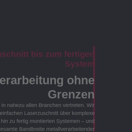
chnitt bis zum fertigen
System
verarbeitung ohne
Grenzen
 in nahezu allen Branchen vertreten. Wir
 einfachen Laserzuschnitt über komplexe
in zu fertig montierten Systemen – und
gesamte Bandbreite metallverarbeitender