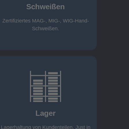
Schweißen
Roboterschweißen ø800 x 3.200mm
350 A, 1.000kg
Handarbeitsplätze 1,5 x 1,5 x 6m /
Zertifiziertes MAG-, MIG-, WIG-Hand-
Schweißen
Schweißen.
mehr erfahren
eigener Fuhrpark
Just in Time
KANBAN
Lager
Rahmenverträge
Lagerhaltung von Kundenteilen
Lagerhaltung von Kundenteilen. Just in