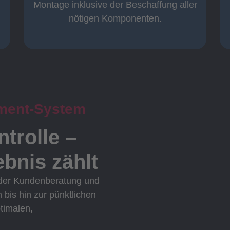
Komplett und
Montage inklusive der Beschaffung aller
nötigen Komponenten.
ment-System
ntrolle –
bnis zählt
 der Kundenberatung und
n bis hin zur pünktlichen
ptimalen,