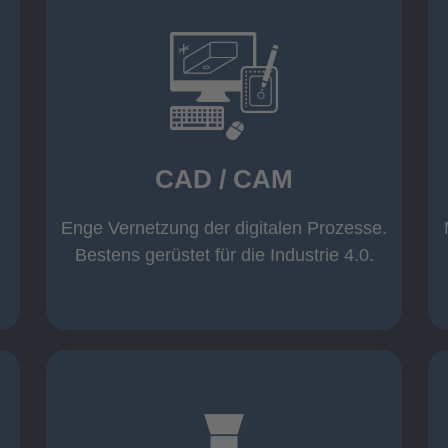
mehr erfahren
Warenwirtschaft
Datenübernahme aus der
Wicam CAM-System mit direkter
CAD / CAM
Inventor und AutoCAD
Software wie z. B. Solid Edge,
Einsatz moderner CAD/CAM
Enge Vernetzung der digitalen Prozesse.
CAD / CAM
Bestens gerüstet für die Industrie 4.0.