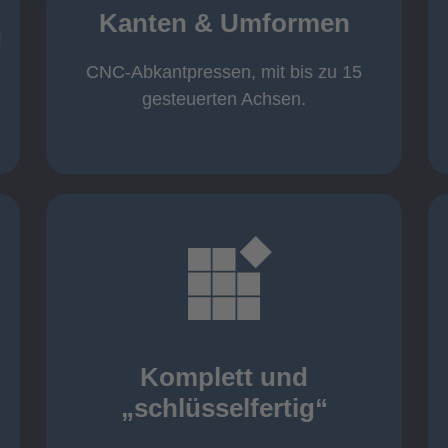
von 600 mm bis 4000 mm
Kanten & Umformen
von 160 kN bis 4000 kN
g
Kanten & Umformen
CNC-Abkantpressen, mit bis zu 15
gesteuerten Achsen.
mehr erfahren
aller nötigen Komponenten
Montage inklusive der Beschaffung
Komplett und
Komponenten von Elting
„schlüsselfertig“
„schlüsselfertig“: