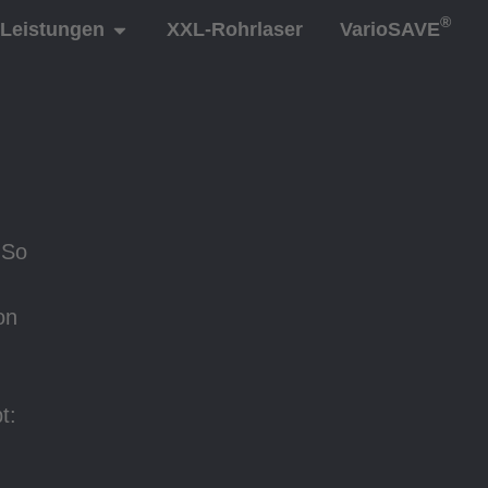
®
Leistungen
XXL-Rohrlaser
VarioSAVE
 So
on
t: