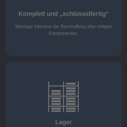
Komponenten
Montage inklusive der Beschaffung aller nötigen
Komplett und „schlüsselfertig“
Komponenten von Elting
Komplett und „schlüsselfertig“:
Montage inklusive der Beschaffung aller nötigen
Komponenten.
mehr erfahren
eigener Fuhrpark
Just in Time
KANBAN
Rahmenverträge
Lager
Lagerhaltung von Kundenteilen