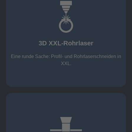
mehr erfahren
Aluminium 10 mm (oxidfrei)
Nichtrostende Stähle 15 mm (oxidfrei)
Stahl 20 mm
Wandstärken:
3D XXL-Rohrlaser
Rechteckprofile bis 300 x 300 mm
bis Ø408 x 15 m, 1.500 kg
Eine runde Sache: Profil- und Rohrlaserschneiden in
3D XXL-Rohrlaser
XXL.
mehr erfahren