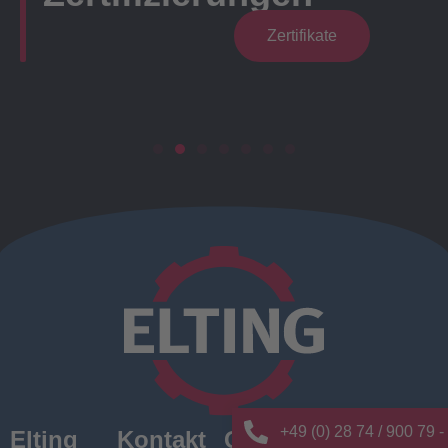
Zertifikate
+49 (0) 28 74 / 900 79 -
Elting
Kontakt
Quick
News/