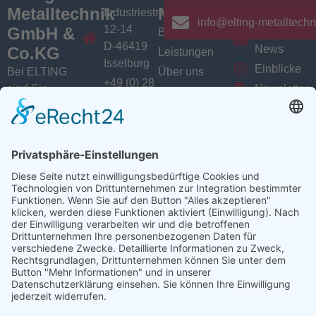
Metalltechnik
Menü
Aktuelles
Industriestrasse
info@elting-metalltechn
12-14
GmbH &
Branchen
Aktuelles /
D-46419
News
Co.KG
Leistungen
Isselburg
Einblicke
Bei ELTING
Über uns
+49 (0) 28
sind Sie
Newsletter
Jobs
74 / 900
Social
richtig, wenn
VarioSAVE
79 - 0
Sie Fachleute
Media
Sitemap
info@elting-
für Blech- und
Instagram
metalltechnik.de
Profilbearbeitung,
Facebook
Abkanttechnik,
Linkedin
Schweißtechnik
YouTube
oder
Baugruppenfertigung
suchen.
Ansprechpartner