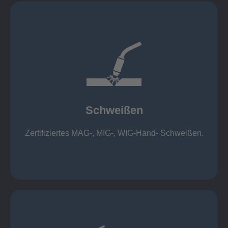
mehr erfahren
1.000 kg
Cobot-Schweißzelle 2 x 1 x 1m / 400A, CMT,
500kg
Roboterschweißen ø800 x 3.200mm / 500A,
Schweißen
1.000kg
Handarbeitsplätze 1,5 x 1,5 x 6m / 350 A,
Zertifiziertes MAG-, MIG-, WIG-Hand- Schweißen.
Schweißen
mehr erfahren