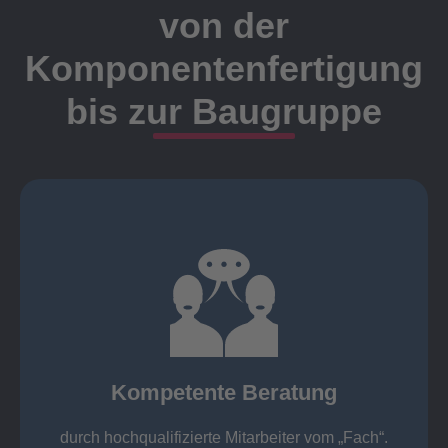
von der
Komponentenfertigung
bis zur Baugruppe
Ansprechpartner
Meister, Techniker oder Ingenieure statt.
findet die Kundenbetreuung ausschließlich durch
Nutzen Sie unsere langjährige Erfahrung! Bei Elting
Kompetente Beratung
„Fach“.
hochqualifizierte Mitarbeiter vom
Kompetente Beratung durch
durch hochqualifizierte Mitarbeiter vom „Fach“.