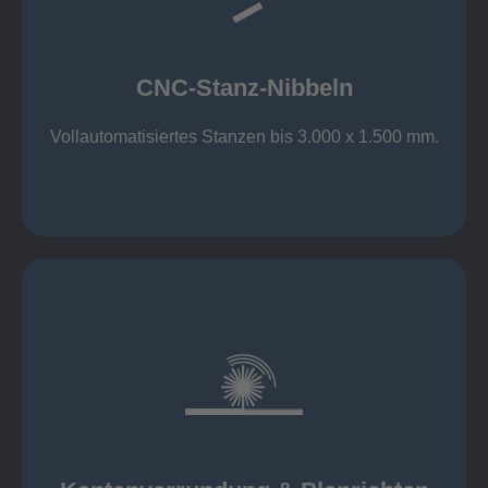
großer Standard-Werkzeug-Park
Aluminium bis 6 mm
Nichtrostender Stahl 4 mm
CNC-Stanz-Nibbeln
Stahl bis 6 mm
CNC-Stanz-Nibbeln
Vollautomatisiertes Stanzen bis 3.000 x 1.500 mm.
mehr erfahren
automatisch, beidseitig simultan
B = 1500 mm