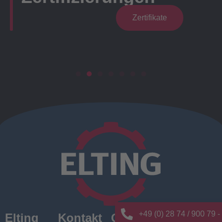
Zertifikate
+49 (0) 28 74 / 900 79 -
Elting
Kontakt
Quick
News/