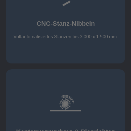
großer Standard-Werkzeug-Park
Aluminium bis 6 mm
Nichtrostender Stahl 4 mm
CNC-Stanz-Nibbeln
Stahl bis 6 mm
CNC-Stanz-Nibbeln
Vollautomatisiertes Stanzen bis 3.000 x 1.500 mm.
mehr erfahren
automatisch, beidseitig simultan
B = 1500 mm