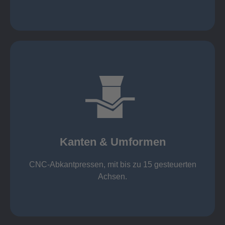
mehr erfahren
großer Standard-Werkzeug-Park
von 600 mm bis 4000 mm
Kanten & Umformen
von 160 kN bis 4000 kN
Kanten & Umformen
CNC-Abkantpressen, mit bis zu 15 gesteuerten
Achsen.