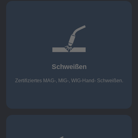
mehr erfahren
1.000 kg
Cobot-Schweißzelle 2 x 1 x 1m / 400A, CMT,
500kg
Roboterschweißen ø800 x 3.200mm / 500A,
Schweißen
1.000kg
Handarbeitsplätze 1,5 x 1,5 x 6m / 350 A,
Zertifiziertes MAG-, MIG-, WIG-Hand- Schweißen.
Schweißen
mehr erfahren