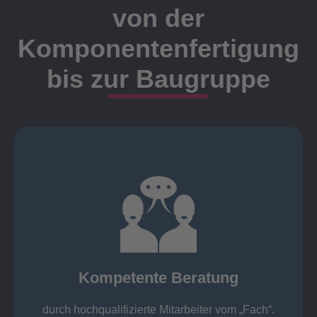
von der
Komponentenfertigung
bis zur Baugruppe
Ansprechpartner
Meister, Techniker oder Ingenieure statt.
findet die Kundenbetreuung ausschließlich durch
Nutzen Sie unsere langjährige Erfahrung! Bei Elting
Kompetente Beratung
„Fach“.
hochqualifizierte Mitarbeiter vom
Kompetente Beratung durch
durch hochqualifizierte Mitarbeiter vom „Fach“.