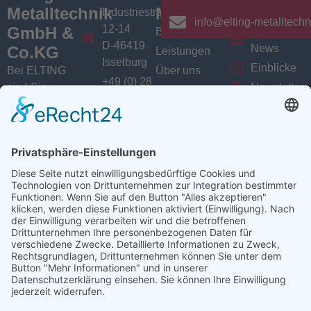
Metalltechnik
Menü
Aktuelles
Industriestrasse
info@elting-metalltechn
12-14
GmbH &
Branchen
Aktuelles /
D-46419
News
Co.KG
Leistungen
Isselburg
Einblicke
Bei ELTING
Über uns
+49 (0) 28
sind Sie
Newsletter
Jobs
74 / 900
Social
richtig, wenn
VarioSAVE
79 - 0
Sie Fachleute
Media
Sitemap
info@elting-
für Blech- und
Instagram
metalltechnik.de
Profilbearbeitung,
Facebook
Abkanttechnik,
Linkedin
Schweißtechnik
YouTube
oder
Baugruppenfertigung
suchen.
Ansprechpartner