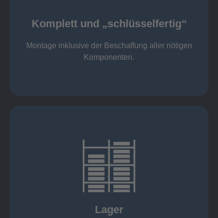
Komponenten
Montage inklusive der Beschaffung aller nötigen
Komplett und „schlüsselfertig“
Komponenten von Elting
Komplett und „schlüsselfertig“:
Montage inklusive der Beschaffung aller nötigen
Komponenten.
mehr erfahren
eigener Fuhrpark
Just in Time
KANBAN
Rahmenverträge
Lager
Lagerhaltung von Kundenteilen