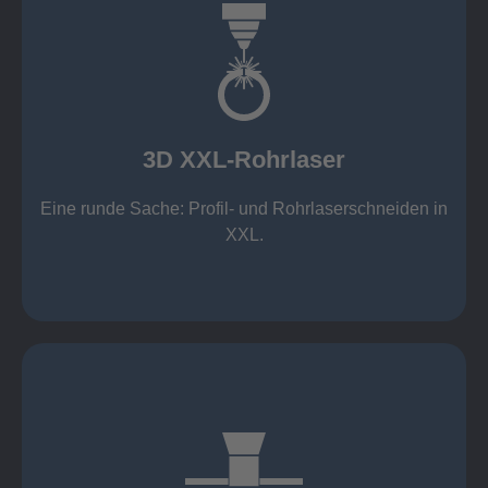
mehr erfahren
Aluminium 10 mm (oxidfrei)
Nichtrostende Stähle 15 mm (oxidfrei)
Stahl 20 mm
Wandstärken:
3D XXL-Rohrlaser
Rechteckprofile bis 300 x 300 mm
bis Ø408 x 15 m, 1.500 kg
Eine runde Sache: Profil- und Rohrlaserschneiden in
3D XXL-Rohrlaser
XXL.
mehr erfahren