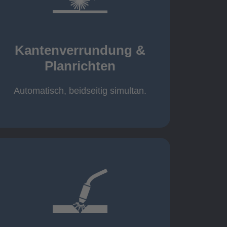
mehr erfahren
automatisch, beidseitig simultan
B = 1500 mm
Kantenverrundung &
Planrichten
Planrichten
Kantenverrundung &
Automatisch, beidseitig simultan.
mehr erfahren
400A, CMT, 1.000 kg
Cobot-Schweißzelle 2 x 1 x 1m /
/ 500A, 500kg