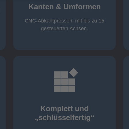
von 600 mm bis 4000 mm
Kanten & Umformen
von 160 kN bis 4000 kN
g
Kanten & Umformen
CNC-Abkantpressen, mit bis zu 15
gesteuerten Achsen.
mehr erfahren
aller nötigen Komponenten
Montage inklusive der Beschaffung
Komplett und
Komponenten von Elting
„schlüsselfertig“
„schlüsselfertig“: