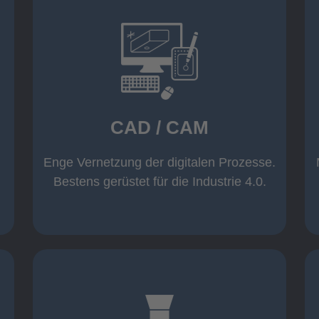
mehr erfahren
Warenwirtschaft
Datenübernahme aus der
Wicam CAM-System mit direkter
CAD / CAM
Inventor und AutoCAD
Software wie z. B. Solid Edge,
Einsatz moderner CAD/CAM
Enge Vernetzung der digitalen Prozesse.
CAD / CAM
Bestens gerüstet für die Industrie 4.0.