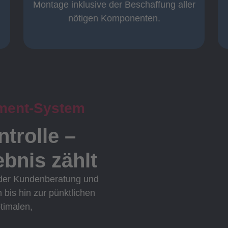
Komplett und
Montage inklusive der Beschaffung aller
nötigen Komponenten.
ment-System
ntrolle –
bnis zählt
 der Kundenberatung und
n bis hin zur pünktlichen
ptimalen,