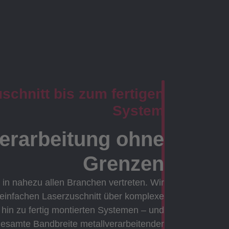
chnitt bis zum fertigen
System
verarbeitung ohne
Grenzen
 in nahezu allen Branchen vertreten. Wir
 einfachen Laserzuschnitt über komplexe
in zu fertig montierten Systemen – und
gesamte Bandbreite metallverarbeitender