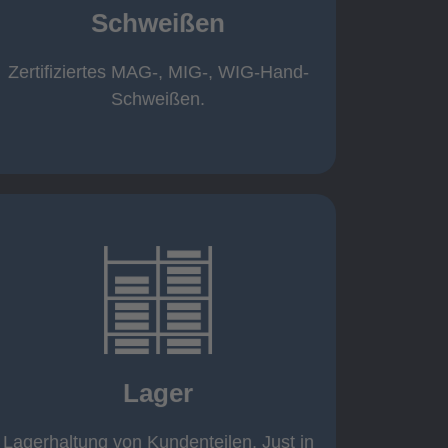
Schweißen
Roboterschweißen ø800 x 3.200mm
350 A, 1.000kg
Handarbeitsplätze 1,5 x 1,5 x 6m /
Zertifiziertes MAG-, MIG-, WIG-Hand-
Schweißen
Schweißen.
mehr erfahren
eigener Fuhrpark
Just in Time
KANBAN
Lager
Rahmenverträge
Lagerhaltung von Kundenteilen
Lagerhaltung von Kundenteilen. Just in