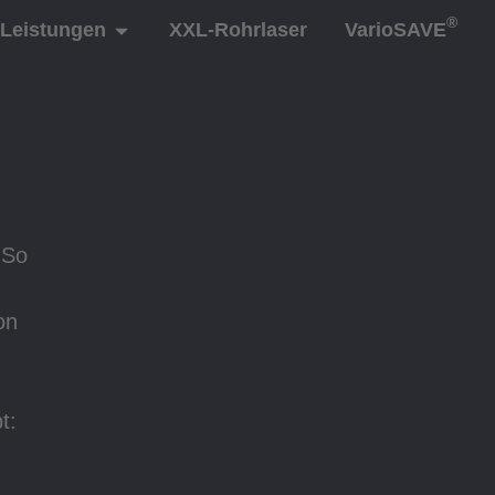
®
Leistungen
XXL-Rohrlaser
VarioSAVE
 So
on
t: