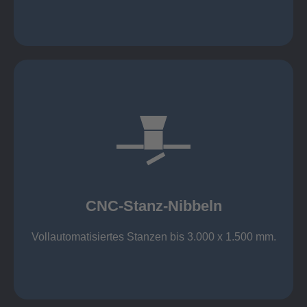
mehr erfahren
großer Standard-Werkzeug-Park
Aluminium bis 6 mm
Nichtrostender Stahl 4 mm
CNC-Stanz-Nibbeln
Stahl bis 6 mm
CNC-Stanz-Nibbeln
Vollautomatisiertes Stanzen bis 3.000 x 1.500 mm.