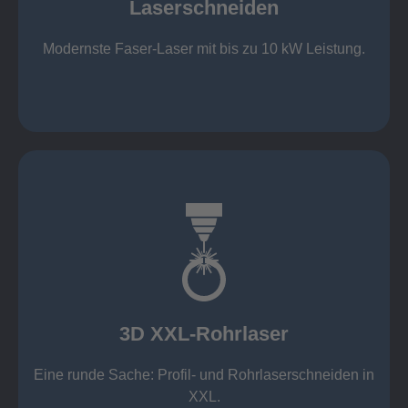
Laserschneiden
Stahl bis 12 mm oxidfrei (Schmelzschneiden)
bis 2.000 x 4.000 mm Tafelformat
Modernste Faser-Laser mit bis zu 10 kW Leistung.
Laserschneiden
mehr erfahren
Aluminium 10 mm (oxidfrei)
Nichtrostende Stähle 15 mm (oxidfrei)
Stahl 20 mm
Wandstärken:
3D XXL-Rohrlaser
Rechteckprofile bis 300 x 300 mm
bis Ø408 x 15 m, 1.500 kg
Eine runde Sache: Profil- und Rohrlaserschneiden in
3D XXL-Rohrlaser
XXL.