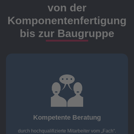
von der
Komponentenfertigung
bis zur Baugruppe
Ansprechpartner
Meister, Techniker oder Ingenieure statt.
findet die Kundenbetreuung ausschließlich durch
Nutzen Sie unsere langjährige Erfahrung! Bei Elting
Kompetente Beratung
„Fach“.
hochqualifizierte Mitarbeiter vom
Kompetente Beratung durch
durch hochqualifizierte Mitarbeiter vom „Fach“.