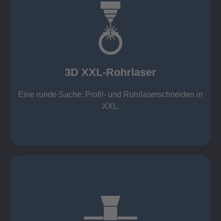
mehr erfahren
Aluminium 10 mm (oxidfrei)
Nichtrostende Stähle 15 mm (oxidfrei)
Stahl 20 mm
Wandstärken:
3D XXL-Rohrlaser
Rechteckprofile bis 300 x 300 mm
bis Ø408 x 15 m, 1.500 kg
Eine runde Sache: Profil- und Rohrlaserschneiden in
3D XXL-Rohrlaser
XXL.
mehr erfahren