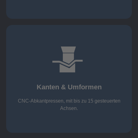
mehr erfahren
großer Standard-Werkzeug-Park
von 600 mm bis 4000 mm
Kanten & Umformen
von 160 kN bis 4000 kN
Kanten & Umformen
CNC-Abkantpressen, mit bis zu 15 gesteuerten
Achsen.