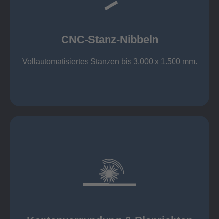
großer Standard-Werkzeug-Park
Aluminium bis 6 mm
Nichtrostender Stahl 4 mm
CNC-Stanz-Nibbeln
Stahl bis 6 mm
CNC-Stanz-Nibbeln
Vollautomatisiertes Stanzen bis 3.000 x 1.500 mm.
mehr erfahren
automatisch, beidseitig simultan
B = 1500 mm