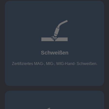
mehr erfahren
1.000 kg
Cobot-Schweißzelle 2 x 1 x 1m / 400A, CMT,
500kg
Roboterschweißen ø800 x 3.200mm / 500A,
Schweißen
1.000kg
Handarbeitsplätze 1,5 x 1,5 x 6m / 350 A,
Zertifiziertes MAG-, MIG-, WIG-Hand- Schweißen.
Schweißen
mehr erfahren