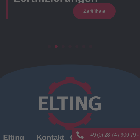
Zertifikate
+49 (0) 28 74 / 900 79 -
Elting
Kontakt
Quick
News/