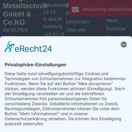
Metalltechnik
Menü
Aktuelles
Industriestrasse
info@elting-metalltechn
12-14
GmbH &
Branchen
Aktuelles /
D-46419
News
Co.KG
Leistungen
Isselburg
Einblicke
Bei ELTING
Über uns
+49 (0) 28
sind Sie
Newsletter
Jobs
74 / 900
Social
richtig, wenn
VarioSAVE
79 - 0
Sie Fachleute
Media
Sitemap
info@elting-
für Blech- und
Instagram
metalltechnik.de
Profilbearbeitung,
Facebook
Abkanttechnik,
Linkedin
Schweißtechnik
YouTube
oder
Baugruppenfertigung
suchen.
Ansprechpartner