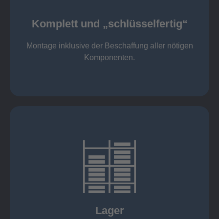
Komponenten
Montage inklusive der Beschaffung aller nötigen
Komplett und „schlüsselfertig“
Komponenten von Elting
Komplett und „schlüsselfertig“:
Montage inklusive der Beschaffung aller nötigen
Komponenten.
mehr erfahren
eigener Fuhrpark
Just in Time
KANBAN
Rahmenverträge
Lager
Lagerhaltung von Kundenteilen