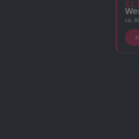
EL
Wer
ca. 6
K