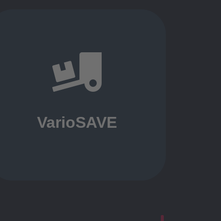
VarioSAVE
Innovatives
Ladungssicherungssystem zur
formschlüssigen Sicherung der
LKW-Ladung
VarioSAVE
mehr erfahren