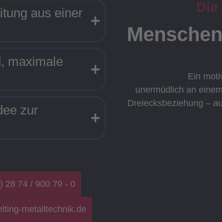
Die
itung aus einer
Menschen
d, maximale
Ein moti
unermüdlich an eine
Dreiecksbeziehung – aus
dee zur
) 28 74 / 900 79 - 0
d Baugruppen
lting-metalltechnik.de