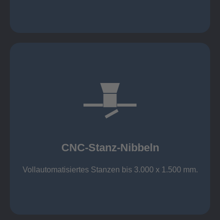
mehr erfahren
großer Standard-Werkzeug-Park
Aluminium bis 6 mm
Nichtrostender Stahl 4 mm
CNC-Stanz-Nibbeln
Stahl bis 6 mm
CNC-Stanz-Nibbeln
Vollautomatisiertes Stanzen bis 3.000 x 1.500 mm.