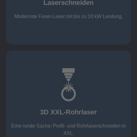
Laserschneiden
Stahl bis 12 mm oxidfrei (Schmelzschneiden)
bis 2.000 x 4.000 mm Tafelformat
Modernste Faser-Laser mit bis zu 10 kW Leistung.
Laserschneiden
mehr erfahren
Aluminium 10 mm (oxidfrei)
Nichtrostende Stähle 15 mm (oxidfrei)
Stahl 20 mm
Wandstärken:
3D XXL-Rohrlaser
Rechteckprofile bis 300 x 300 mm
bis Ø408 x 15 m, 1.500 kg
Eine runde Sache: Profil- und Rohrlaserschneiden in
3D XXL-Rohrlaser
XXL.