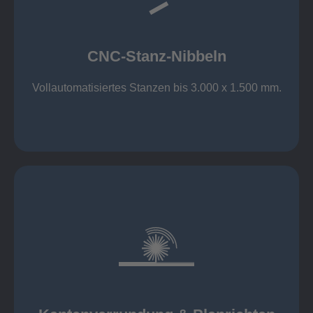
großer Standard-Werkzeug-Park
Aluminium bis 6 mm
Nichtrostender Stahl 4 mm
CNC-Stanz-Nibbeln
Stahl bis 6 mm
CNC-Stanz-Nibbeln
Vollautomatisiertes Stanzen bis 3.000 x 1.500 mm.
mehr erfahren
automatisch, beidseitig simultan
B = 1500 mm