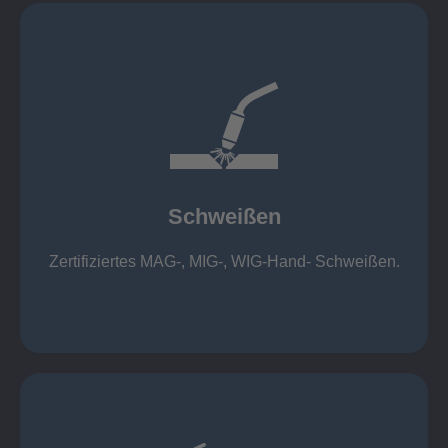
mehr erfahren
1.000 kg
Cobot-Schweißzelle 2 x 1 x 1m / 400A, CMT,
500kg
Roboterschweißen ø800 x 3.200mm / 500A,
Schweißen
1.000kg
Handarbeitsplätze 1,5 x 1,5 x 6m / 350 A,
Zertifiziertes MAG-, MIG-, WIG-Hand- Schweißen.
Schweißen
mehr erfahren