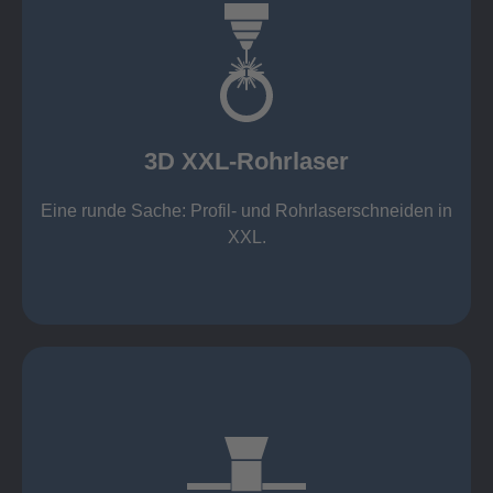
mehr erfahren
Aluminium 10 mm (oxidfrei)
Nichtrostende Stähle 15 mm (oxidfrei)
Stahl 20 mm
Wandstärken:
3D XXL-Rohrlaser
Rechteckprofile bis 300 x 300 mm
bis Ø408 x 15 m, 1.500 kg
Eine runde Sache: Profil- und Rohrlaserschneiden in
3D XXL-Rohrlaser
XXL.
mehr erfahren