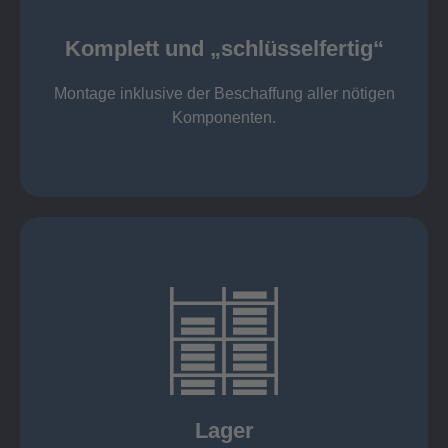
Komponenten
Montage inklusive der Beschaffung aller nötigen
Komplett und „schlüsselfertig“
Komponenten von Elting
Komplett und „schlüsselfertig“:
Montage inklusive der Beschaffung aller nötigen
Komponenten.
mehr erfahren
eigener Fuhrpark
Just in Time
KANBAN
Rahmenverträge
Lager
Lagerhaltung von Kundenteilen