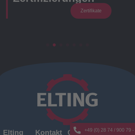
Zertifikate
+49 (0) 28 74 / 900 79 -
Elting
Kontakt
Quick
News/