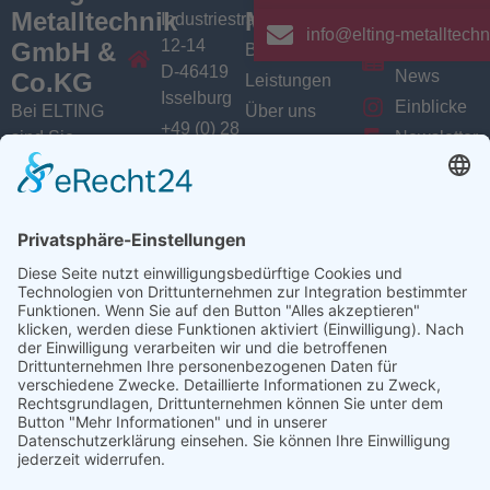
Metalltechnik
Menü
Aktuelles
Industriestrasse
info@elting-metalltechn
12-14
GmbH &
Branchen
Aktuelles /
D-46419
News
Co.KG
Leistungen
Isselburg
Einblicke
Bei ELTING
Über uns
+49 (0) 28
sind Sie
Newsletter
Jobs
74 / 900
Social
richtig, wenn
VarioSAVE
79 - 0
Sie Fachleute
Media
Sitemap
info@elting-
für Blech- und
Instagram
metalltechnik.de
Profilbearbeitung,
Facebook
Abkanttechnik,
Linkedin
Schweißtechnik
YouTube
oder
Baugruppenfertigung
suchen.
Ansprechpartner