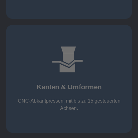
mehr erfahren
großer Standard-Werkzeug-Park
von 600 mm bis 4000 mm
Kanten & Umformen
von 160 kN bis 4000 kN
Kanten & Umformen
CNC-Abkantpressen, mit bis zu 15 gesteuerten
Achsen.