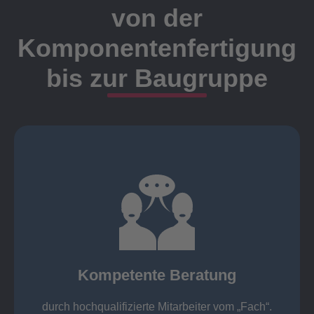
von der
Komponentenfertigung
bis zur Baugruppe
Ansprechpartner
Meister, Techniker oder Ingenieure statt.
findet die Kundenbetreuung ausschließlich durch
Nutzen Sie unsere langjährige Erfahrung! Bei Elting
Kompetente Beratung
„Fach“.
hochqualifizierte Mitarbeiter vom
Kompetente Beratung durch
durch hochqualifizierte Mitarbeiter vom „Fach“.