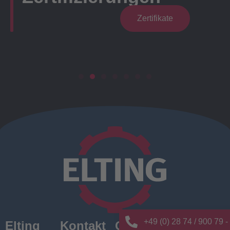
Zertifikate
+49 (0) 28 74 / 900 79 -
Elting
Kontakt
Quick
News/