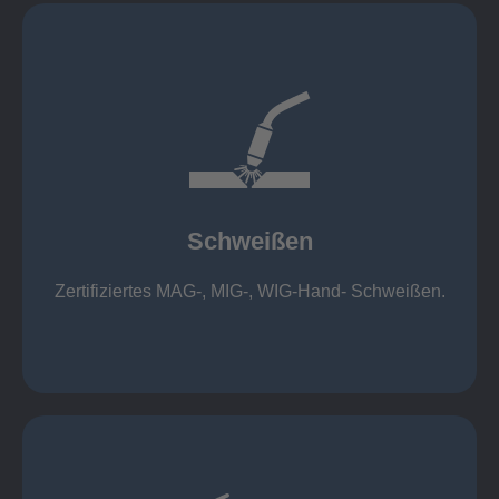
mehr erfahren
1.000 kg
Cobot-Schweißzelle 2 x 1 x 1m / 400A, CMT,
500kg
Roboterschweißen ø800 x 3.200mm / 500A,
Schweißen
1.000kg
Handarbeitsplätze 1,5 x 1,5 x 6m / 350 A,
Zertifiziertes MAG-, MIG-, WIG-Hand- Schweißen.
Schweißen
mehr erfahren