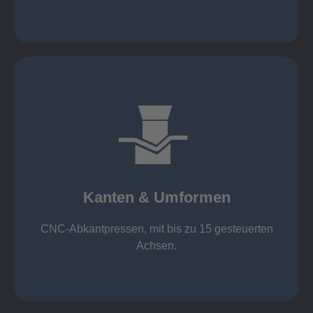
mehr erfahren
großer Standard-Werkzeug-Park
von 600 mm bis 4000 mm
Kanten & Umformen
von 160 kN bis 4000 kN
Kanten & Umformen
CNC-Abkantpressen, mit bis zu 15 gesteuerten
Achsen.