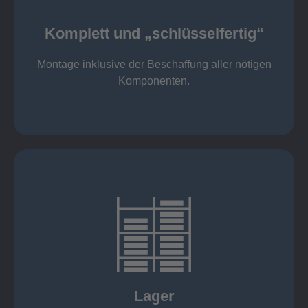
Komponenten
Montage inklusive der Beschaffung aller nötigen
Komplett und „schlüsselfertig“
Komponenten von Elting
Komplett und „schlüsselfertig“:
Montage inklusive der Beschaffung aller nötigen
Komponenten.
mehr erfahren
eigener Fuhrpark
Just in Time
KANBAN
Rahmenverträge
Lager
Lagerhaltung von Kundenteilen