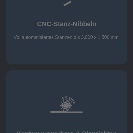
großer Standard-Werkzeug-Park
Aluminium bis 6 mm
Nichtrostender Stahl 4 mm
CNC-Stanz-Nibbeln
Stahl bis 6 mm
CNC-Stanz-Nibbeln
Vollautomatisiertes Stanzen bis 3.000 x 1.500 mm.
mehr erfahren
automatisch, beidseitig simultan
B = 1500 mm