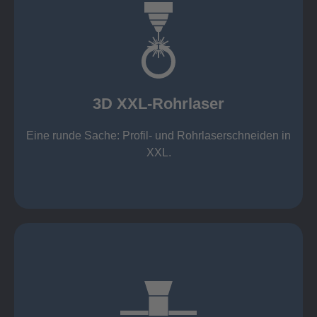
mehr erfahren
Aluminium 10 mm (oxidfrei)
Nichtrostende Stähle 15 mm (oxidfrei)
Stahl 20 mm
Wandstärken:
3D XXL-Rohrlaser
Rechteckprofile bis 300 x 300 mm
bis Ø408 x 15 m, 1.500 kg
Eine runde Sache: Profil- und Rohrlaserschneiden in
3D XXL-Rohrlaser
XXL.
mehr erfahren