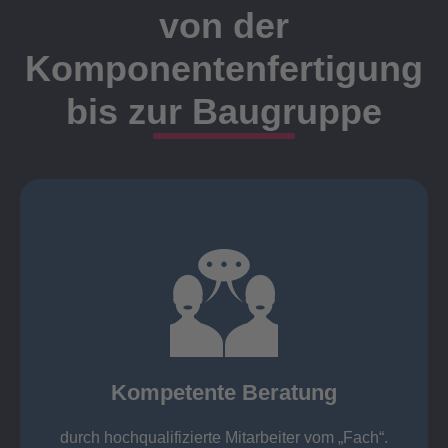
von der
Komponentenfertigung
bis zur Baugruppe
Ansprechpartner
Meister, Techniker oder Ingenieure statt.
findet die Kundenbetreuung ausschließlich durch
Nutzen Sie unsere langjährige Erfahrung! Bei Elting
Kompetente Beratung
„Fach“.
hochqualifizierte Mitarbeiter vom
Kompetente Beratung durch
durch hochqualifizierte Mitarbeiter vom „Fach“.