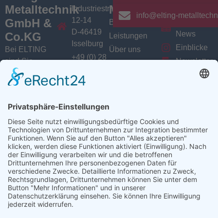
Metalltechnik
Menü
Aktuelles
Industriestrasse
info@elting-metalltechn
12-14
GmbH &
Branchen
Aktuelles /
D-46419
News
Co.KG
Leistungen
Isselburg
Einblicke
Bei ELTING
Über uns
+49 (0) 28
sind Sie
Newsletter
Jobs
74 / 900
Social
richtig, wenn
VarioSAVE
79 - 0
Sie Fachleute
Media
Sitemap
info@elting-
für Blech- und
Instagram
metalltechnik.de
Profilbearbeitung,
Facebook
Abkanttechnik,
Linkedin
Schweißtechnik
YouTube
oder
Baugruppenfertigung
suchen.
Ansprechpartner