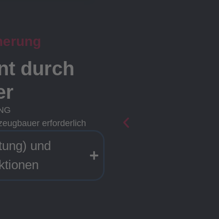
herung
ent durch
er
ING
zeugbauer erforderlich
tung) und
ktionen