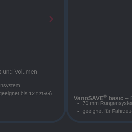
 und Volumen
ensystem
(geeignet bis 12 t zGG)
®
VarioSAVE
basic
– E
70 mm Rungensyst
geeignet für Fahrze