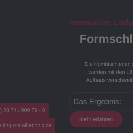
Innovative Lad
Formschlu
Die Kombischienen 
werden mit den L
Aufbaus verschweiß
Das Ergebnis:
) 28 74 / 900 79 - 0
mehr erfahren
lting-metalltechnik.de