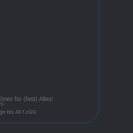
ines für (fast) Alles!
em
uge bis 40 t zGG