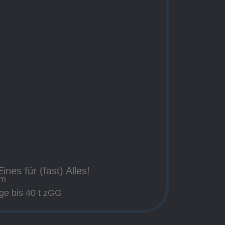
ines für (fast) Alles!
em
uge bis 40 t zGG