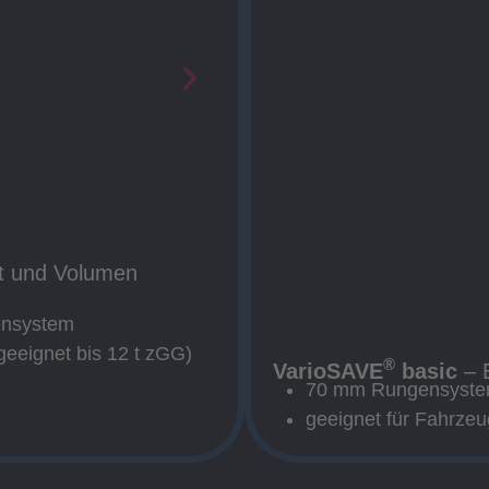
 und Volumen
ensystem
(geeignet bis 12 t zGG)
®
VarioSAVE
basic
– E
70 mm Rungensyst
geeignet für Fahrze