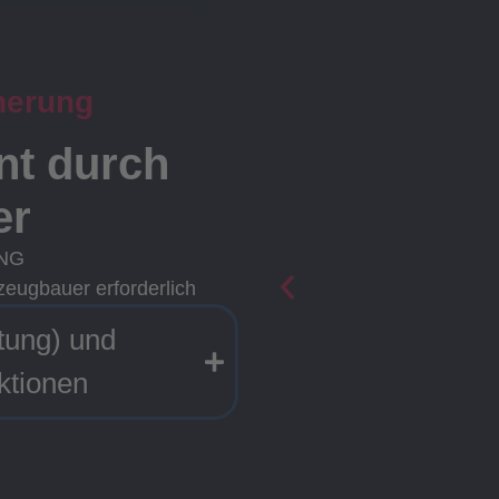
herung
ent durch
er
ING
zeugbauer erforderlich
tung) und
ktionen