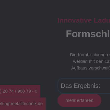
Innovative Lad
Formschlu
Die Kombischienen 
werden mit den L
Aufbaus verschweiß
Das Ergebnis:
) 28 74 / 900 79 - 0
mehr erfahren
lting-metalltechnik.de