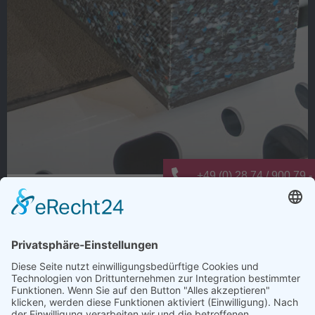
+49 (0) 28 74 / 900 79 -
Warum dauert Ladungssicherung oft
info@elting-metalltechn
länger als nötig?
Wie viele Arbeitsschritte entstehen bei der
Ladungssicherung nur deshalb, weil es schon immer so
gemacht wurde?
Anti-Rutsch-Matten zuschneiden, positionieren,
kontrollieren und regelmäßig ersetzen. Jeder einzelne