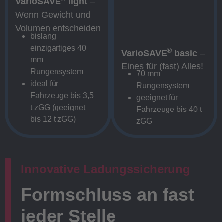
VarioSAVE
light
–
Wenn Gewicht und
Volumen entscheiden
bislang
einzigartiges 40
®
VarioSAVE
basic
–
mm
Eines für (fast) Alles!
Rungensystem
70 mm
ideal für
Rungensystem
Fahrzeuge bis 3,5
geeignet für
t zGG (geeignet
Fahrzeuge bis 40 t
bis 12 t zGG)
zGG
Innovative Ladungssicherung
Formschluss an fast
jeder Stelle