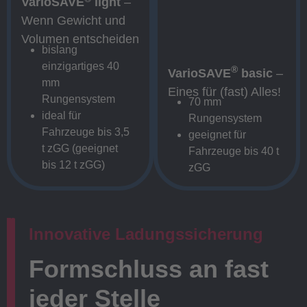
VarioSAVE
light
–
Wenn Gewicht und
Volumen entscheiden
bislang
einzigartiges 40
®
VarioSAVE
basic
–
mm
Eines für (fast) Alles!
Rungensystem
70 mm
ideal für
Rungensystem
Fahrzeuge bis 3,5
geeignet für
t zGG (geeignet
Fahrzeuge bis 40 t
bis 12 t zGG)
zGG
Innovative Ladungssicherung
Formschluss an fast
jeder Stelle