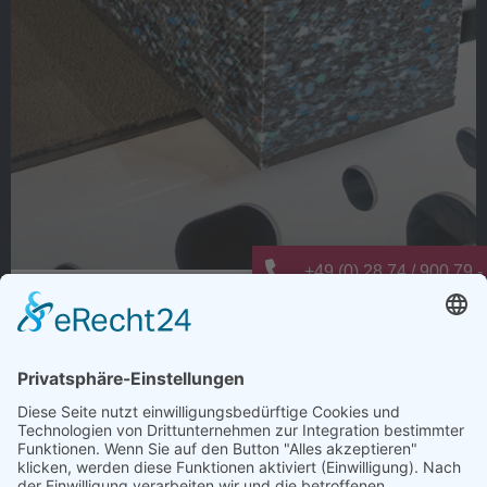
+49 (0) 28 74 / 900 79 -
Warum dauert Ladungssicherung oft
info@elting-metalltechn
länger als nötig?
Wie viele Arbeitsschritte entstehen bei der
Ladungssicherung nur deshalb, weil es schon immer so
gemacht wurde?
Anti-Rutsch-Matten zuschneiden, positionieren,
kontrollieren und regelmäßig ersetzen. Jeder einzelne