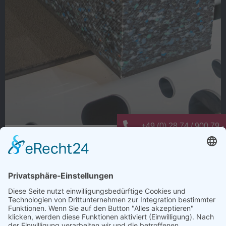
+49 (0) 28 74 / 900 79 -
Warum dauert Ladungssicherung oft
info@elting-metalltechn
länger als nötig?
Wie viele Arbeitsschritte entstehen bei der
Ladungssicherung nur deshalb, weil es schon immer so
gemacht wurde?
Anti-Rutsch-Matten zuschneiden, positionieren,
kontrollieren und regelmäßig ersetzen. Jeder einzelne