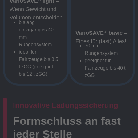
VarioSAVE
light
–
Wenn Gewicht und
Volumen entscheiden
bislang
einzigartiges 40
®
VarioSAVE
basic
–
mm
Eines für (fast) Alles!
Rungensystem
70 mm
ideal für
Rungensystem
Fahrzeuge bis 3,5
geeignet für
t zGG (geeignet
Fahrzeuge bis 40 t
bis 12 t zGG)
zGG
Innovative Ladungssicherung
Formschluss an fast
jeder Stelle