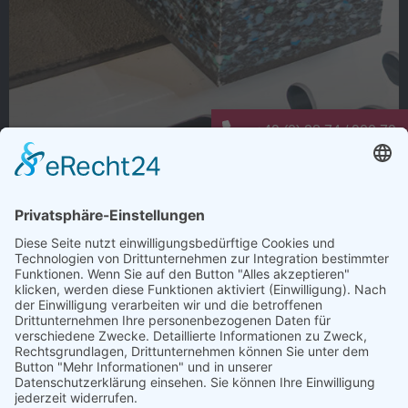
+49 (0) 28 74 / 900 79 -
info@elting-metalltechn
Warum dauert Ladungssicherung oft
länger als nötig?
Wie viele Arbeitsschritte entstehen bei der
Ladungssicherung nur deshalb, weil es schon immer so
gemacht wurde?
Anti-Rutsch-Matten zuschneiden, positionieren,
kontrollieren und regelmäßig ersetzen. Jeder einzelne
Schritt kostet Zeit. Bei mehreren Verladungen pro Tag
summiert sich das schnell.