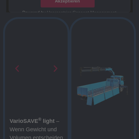
Akzeptieren
Powered by
Usercentrics Consent Management
Platform
®
VarioSAVE
light
–
Wenn Gewicht und
Volumen entscheiden