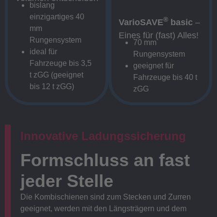
bislang
einzigartiges 40
®
VarioSAVE
basic
–
mm
Eines für (fast) Alles!
Rungensystem
70 mm
ideal für
Rungensystem
Fahrzeuge bis 3,5
geeignet für
t zGG (geeignet
Fahrzeuge bis 40 t
bis 12 t zGG)
zGG
Innovative Ladungssicherung
Formschluss an fast
jeder Stelle
Die Kombischienen sind zum Stecken und Zurren
geeignet, werden mit den Längsträgern und dem