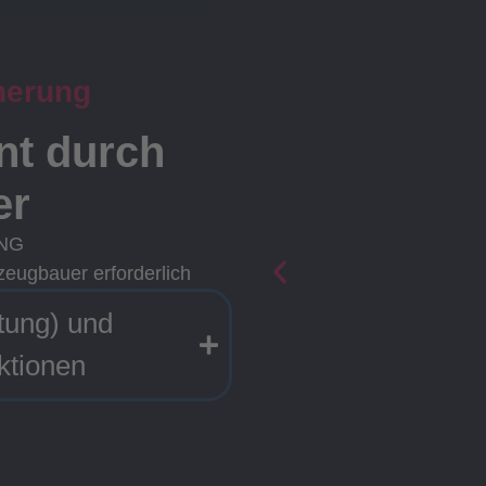
herung
ent durch
er
ING
zeugbauer erforderlich
tung) und
ktionen