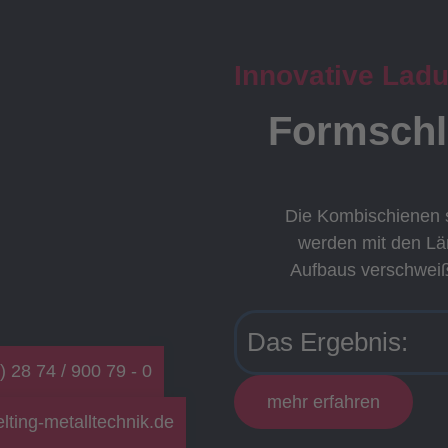
Innovative Lad
Formschlu
Die Kombischienen 
werden mit den L
Aufbaus verschweiß
Das Ergebnis:
) 28 74 / 900 79 - 0
mehr erfahren
lting-metalltechnik.de