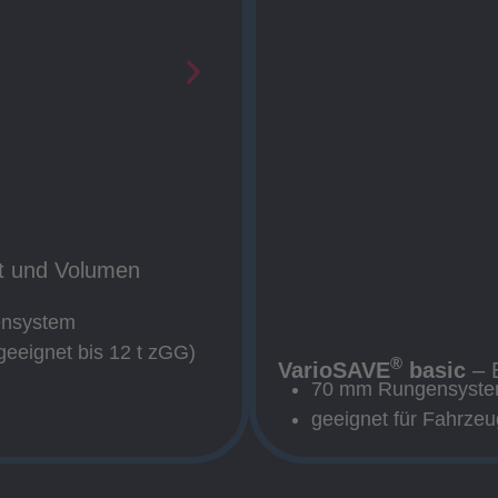
 und Volumen
ensystem
(geeignet bis 12 t zGG)
®
VarioSAVE
basic
– E
70 mm Rungensyst
geeignet für Fahrze