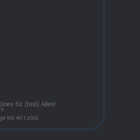
ines für (fast) Alles!
em
uge bis 40 t zGG