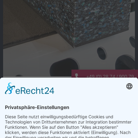
+49 (0) 28 74 / 900 79 -
Warum dauert Ladungssicherung oft
info@elting-metalltechn
länger als nötig?
Wie viele Arbeitsschritte entstehen bei der
Ladungssicherung nur deshalb, weil es schon immer so
gemacht wurde?
Anti-Rutsch-Matten zuschneiden, positionieren,
kontrollieren und regelmäßig ersetzen. Jeder einzelne