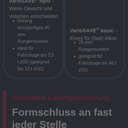
VarioSAVE
light
–
Wenn Gewicht und
Volumen entscheiden
bislang
einzigartiges 40
®
VarioSAVE
basic
–
mm
Eines für (fast) Alles!
Rungensystem
70 mm
ideal für
Rungensystem
Fahrzeuge bis 3,5
geeignet für
t zGG (geeignet
Fahrzeuge bis 40 t
bis 12 t zGG)
zGG
Innovative Ladungssicherung
Formschluss an fast
jeder Stelle