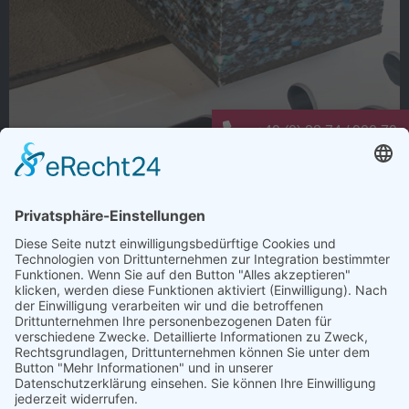
+49 (0) 28 74 / 900 79 -
info@elting-metalltechn
Warum dauert Ladungssicherung oft
länger als nötig?
Wie viele Arbeitsschritte entstehen bei der
Ladungssicherung nur deshalb, weil es schon immer so
gemacht wurde?
Anti-Rutsch-Matten zuschneiden, positionieren,
kontrollieren und regelmäßig ersetzen. Jeder einzelne
Schritt kostet Zeit. Bei mehreren Verladungen pro Tag
summiert sich das schnell.