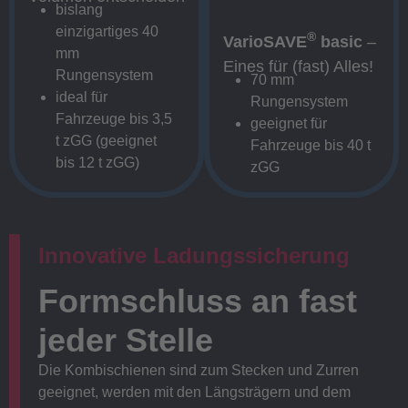
bislang
einzigartiges 40
®
VarioSAVE
basic
–
mm
Eines für (fast) Alles!
Rungensystem
70 mm
ideal für
Rungensystem
Fahrzeuge bis 3,5
geeignet für
t zGG (geeignet
Fahrzeuge bis 40 t
bis 12 t zGG)
zGG
Innovative Ladungssicherung
Formschluss an fast
jeder Stelle
Die Kombischienen sind zum Stecken und Zurren
geeignet, werden mit den Längsträgern und dem