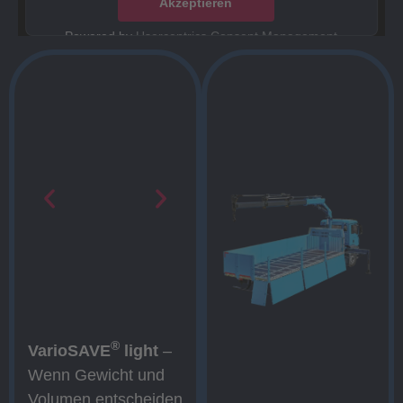
Akzeptieren
Powered by
Usercentrics Consent Management
Platform
®
VarioSAVE
light
–
Wenn Gewicht und
Volumen entscheiden