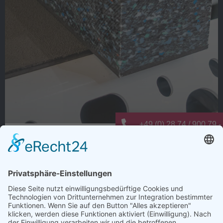
+49 (0) 28 74 / 900 79 -
Warum dauert Ladungssicherung oft
info@elting-metalltechn
länger als nötig?
Wie viele Arbeitsschritte entstehen bei der
Ladungssicherung nur deshalb, weil es schon immer so
gemacht wurde?
Anti-Rutsch-Matten zuschneiden, positionieren,
kontrollieren und regelmäßig ersetzen. Jeder einzelne