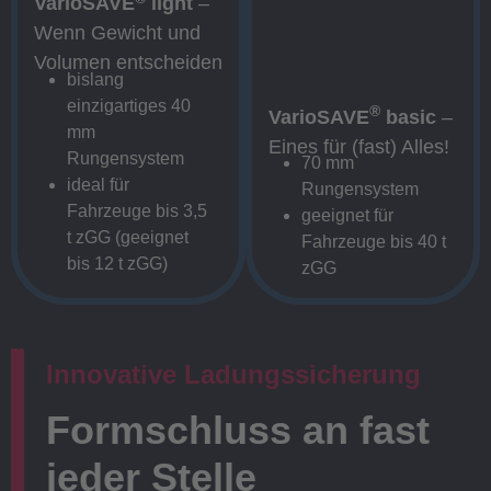
VarioSAVE
light
–
Wenn Gewicht und
Volumen entscheiden
bislang
einzigartiges 40
®
VarioSAVE
basic
–
mm
Eines für (fast) Alles!
Rungensystem
70 mm
ideal für
Rungensystem
Fahrzeuge bis 3,5
geeignet für
t zGG (geeignet
Fahrzeuge bis 40 t
bis 12 t zGG)
zGG
Innovative Ladungssicherung
Formschluss an fast
jeder Stelle