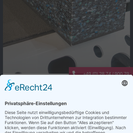
+49 (0) 28 74 / 900 79 -
Warum dauert Ladungssicherung oft
info@elting-metalltechn
länger als nötig?
Wie viele Arbeitsschritte entstehen bei der
Ladungssicherung nur deshalb, weil es schon immer so
gemacht wurde?
Anti-Rutsch-Matten zuschneiden, positionieren,
kontrollieren und regelmäßig ersetzen. Jeder einzelne