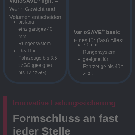
VarioSAVE
light
–
Wenn Gewicht und
Volumen entscheiden
bislang
einzigartiges 40
®
VarioSAVE
basic
–
mm
Eines für (fast) Alles!
Rungensystem
70 mm
ideal für
Rungensystem
Fahrzeuge bis 3,5
geeignet für
t zGG (geeignet
Fahrzeuge bis 40 t
bis 12 t zGG)
zGG
Innovative Ladungssicherung
Formschluss an fast
jeder Stelle