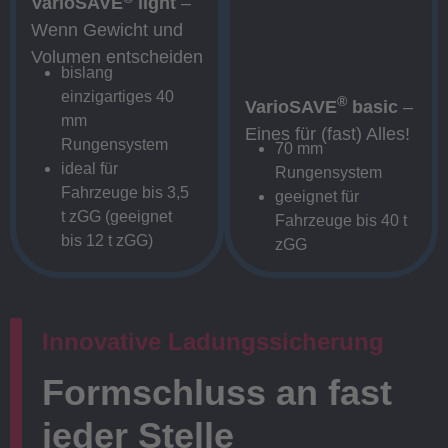
VarioSAVE
light
–
Wenn Gewicht und
Volumen entscheiden
bislang
einzigartiges 40
®
VarioSAVE
basic
–
mm
Eines für (fast) Alles!
Rungensystem
70 mm
ideal für
Rungensystem
Fahrzeuge bis 3,5
geeignet für
t zGG (geeignet
Fahrzeuge bis 40 t
bis 12 t zGG)
zGG
Innovative Ladungssicherung
Formschluss an fast
jeder Stelle