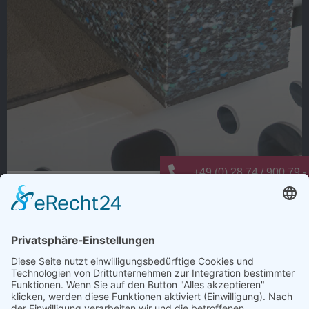
+49 (0) 28 74 / 900 79 -
Warum dauert Ladungssicherung oft
info@elting-metalltechn
länger als nötig?
Wie viele Arbeitsschritte entstehen bei der
Ladungssicherung nur deshalb, weil es schon immer so
gemacht wurde?
Anti-Rutsch-Matten zuschneiden, positionieren,
kontrollieren und regelmäßig ersetzen. Jeder einzelne