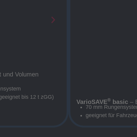
 und Volumen
ensystem
(geeignet bis 12 t zGG)
®
VarioSAVE
basic
– E
70 mm Rungensyst
geeignet für Fahrze