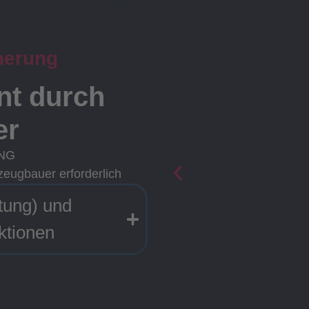
herung
ent durch
er
ING
zeugbauer erforderlich
tung) und
ktionen