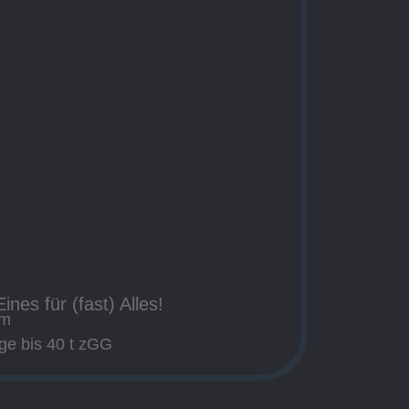
ines für (fast) Alles!
em
uge bis 40 t zGG