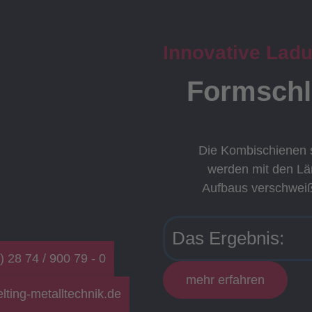
Innovative Lad
Formschlu
Die Kombischienen 
werden mit den L
Aufbaus verschweiß
Das Ergebnis:
) 28 74 / 900 79 - 0
mehr erfahren
lting-metalltechnik.de