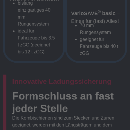
bislang
einzigartiges 40
®
VarioSAVE
basic
–
mm
Eines für (fast) Alles!
Rungensystem
70 mm
ideal für
Rungensystem
Fahrzeuge bis 3,5
geeignet für
t zGG (geeignet
Fahrzeuge bis 40 t
bis 12 t zGG)
zGG
Innovative Ladungssicherung
Formschluss an fast
jeder Stelle
Die Kombischienen sind zum Stecken und Zurren
geeignet, werden mit den Längsträgern und dem