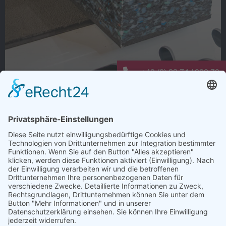
+49 (0) 28 74 / 900 79 -
info@elting-metalltechn
Warum dauert Ladungssicherung oft
länger als nötig?
Wie viele Arbeitsschritte entstehen bei der
Ladungssicherung nur deshalb, weil es schon immer so
gemacht wurde?
Anti-Rutsch-Matten zuschneiden, positionieren,
kontrollieren und regelmäßig ersetzen. Jeder einzelne
Schritt kostet Zeit. Bei mehreren Verladungen pro Tag
summiert sich das schnell.