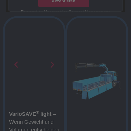
Akzeptieren
Powered by
Usercentrics Consent Management
Platform
®
VarioSAVE
light
–
Wenn Gewicht und
Volumen entscheiden