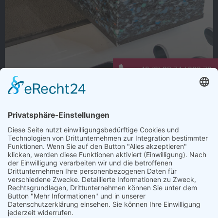
+49 (0) 28 74 / 900 79 -
info@elting-metalltechn
Warum dauert Ladungssicherung oft
länger als nötig?
Wie viele Arbeitsschritte entstehen bei der
Ladungssicherung nur deshalb, weil es schon immer so
gemacht wurde?
Anti-Rutsch-Matten zuschneiden, positionieren,
kontrollieren und regelmäßig ersetzen. Jeder einzelne
Schritt kostet Zeit. Bei mehreren Verladungen pro Tag
summiert sich das schnell.