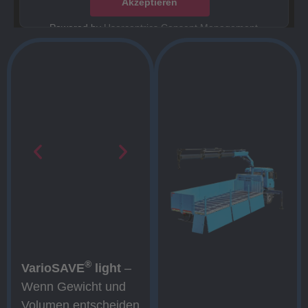
Akzeptieren
Powered by
Usercentrics Consent Management
Platform
®
VarioSAVE
light
–
Wenn Gewicht und
Volumen entscheiden