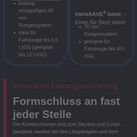
bislang
einzigartiges 40
®
VarioSAVE
basic
–
mm
Eines für (fast) Alles!
Rungensystem
70 mm
ideal für
Rungensystem
Fahrzeuge bis 3,5
geeignet für
t zGG (geeignet
Fahrzeuge bis 40 t
bis 12 t zGG)
zGG
Innovative Ladungssicherung
Formschluss an fast
jeder Stelle
Die Kombischienen sind zum Stecken und Zurren
geeignet, werden mit den Längsträgern und dem