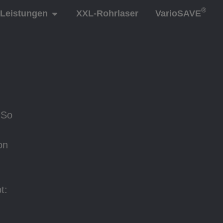
®
Leistungen
XXL-Rohrlaser
VarioSAVE
 So
on
t: