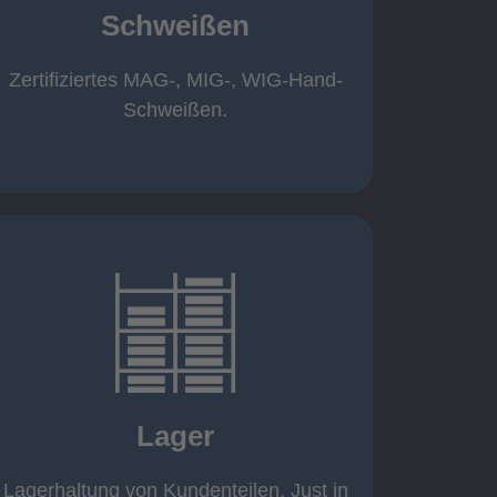
Schweißen
Roboterschweißen ø800 x 3.200mm
350 A, 1.000kg
Handarbeitsplätze 1,5 x 1,5 x 6m /
Zertifiziertes MAG-, MIG-, WIG-Hand-
Schweißen
Schweißen.
mehr erfahren
eigener Fuhrpark
Just in Time
KANBAN
Lager
Rahmenverträge
Lagerhaltung von Kundenteilen
Lagerhaltung von Kundenteilen. Just in