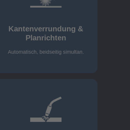
mehr erfahren
automatisch, beidseitig simultan
B = 1500 mm
Kantenverrundung &
Planrichten
Planrichten
Kantenverrundung &
Automatisch, beidseitig simultan.
mehr erfahren
400A, CMT, 1.000 kg
Cobot-Schweißzelle 2 x 1 x 1m /
/ 500A, 500kg