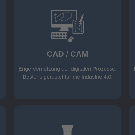
mehr erfahren
Warenwirtschaft
Datenübernahme aus der
Wicam CAM-System mit direkter
CAD / CAM
Inventor und AutoCAD
Software wie z. B. Solid Edge,
Einsatz moderner CAD/CAM
Enge Vernetzung der digitalen Prozesse.
CAD / CAM
Bestens gerüstet für die Industrie 4.0.