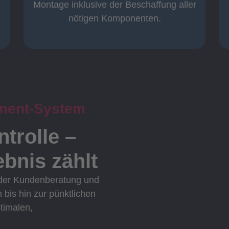
Komplett und
Montage inklusive der Beschaffung aller
nötigen Komponenten.
ment-System
ntrolle –
bnis zählt
 der Kundenberatung und
n bis hin zur pünktlichen
ptimalen,