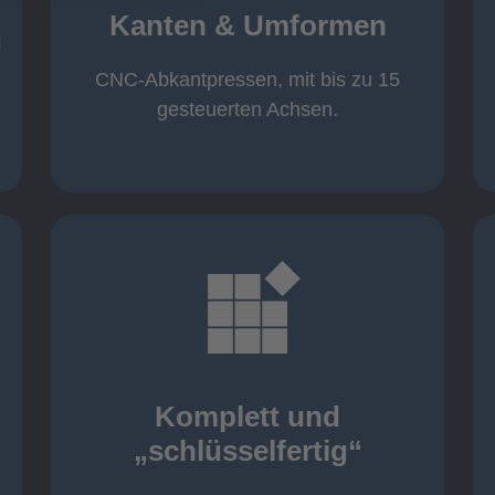
von 600 mm bis 4000 mm
Kanten & Umformen
von 160 kN bis 4000 kN
g
Kanten & Umformen
CNC-Abkantpressen, mit bis zu 15
gesteuerten Achsen.
mehr erfahren
aller nötigen Komponenten
Montage inklusive der Beschaffung
Komplett und
Komponenten von Elting
„schlüsselfertig“
„schlüsselfertig“: