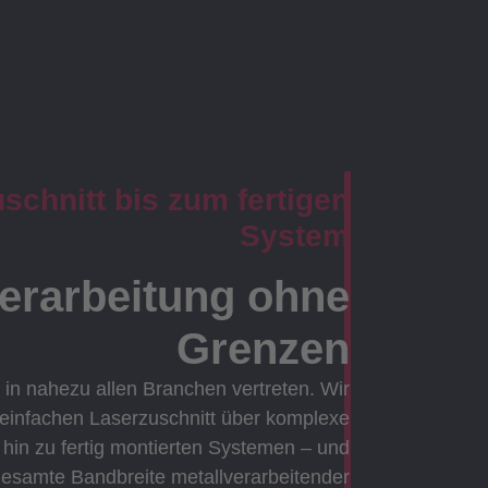
chnitt bis zum fertigen
System
verarbeitung ohne
Grenzen
 in nahezu allen Branchen vertreten. Wir
 einfachen Laserzuschnitt über komplexe
in zu fertig montierten Systemen – und
gesamte Bandbreite metallverarbeitender