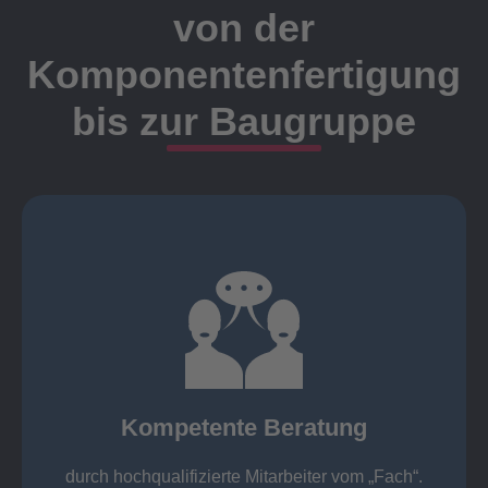
von der
Komponentenfertigung
bis zur Baugruppe
Ansprechpartner
Meister, Techniker oder Ingenieure statt.
findet die Kundenbetreuung ausschließlich durch
Nutzen Sie unsere langjährige Erfahrung! Bei Elting
Kompetente Beratung
„Fach“.
hochqualifizierte Mitarbeiter vom
Kompetente Beratung durch
durch hochqualifizierte Mitarbeiter vom „Fach“.