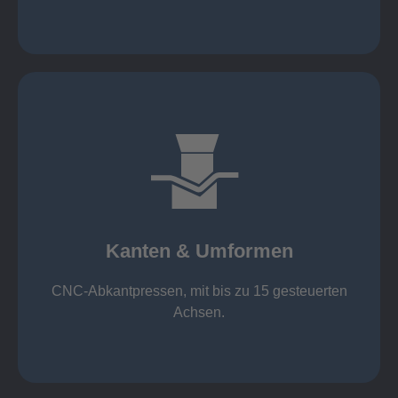
mehr erfahren
großer Standard-Werkzeug-Park
von 600 mm bis 4000 mm
Kanten & Umformen
von 160 kN bis 4000 kN
Kanten & Umformen
CNC-Abkantpressen, mit bis zu 15 gesteuerten
Achsen.