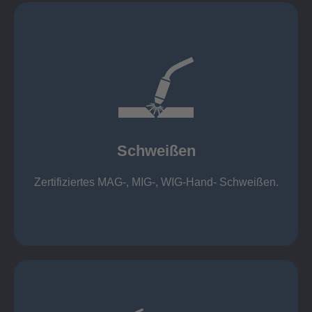
mehr erfahren
1.000 kg
Cobot-Schweißzelle 2 x 1 x 1m / 400A, CMT,
500kg
Roboterschweißen ø800 x 3.200mm / 500A,
Schweißen
1.000kg
Handarbeitsplätze 1,5 x 1,5 x 6m / 350 A,
Zertifiziertes MAG-, MIG-, WIG-Hand- Schweißen.
Schweißen
mehr erfahren