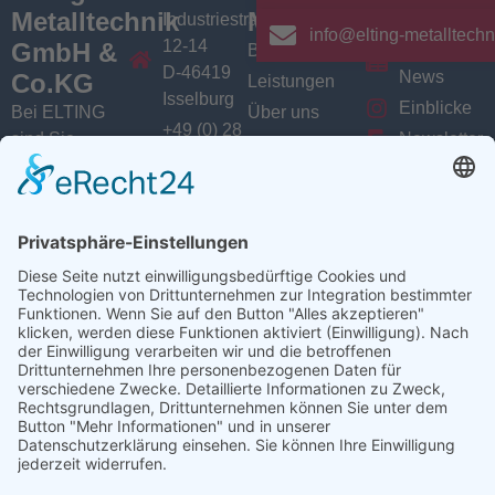
Metalltechnik
Menü
Aktuelles
Industriestrasse
info@elting-metalltechn
12-14
GmbH &
Branchen
Aktuelles /
D-46419
News
Co.KG
Leistungen
Isselburg
Einblicke
Bei ELTING
Über uns
+49 (0) 28
sind Sie
Newsletter
Jobs
74 / 900
Social
richtig, wenn
VarioSAVE
79 - 0
Sie Fachleute
Media
Sitemap
info@elting-
für Blech- und
Instagram
metalltechnik.de
Profilbearbeitung,
Facebook
Abkanttechnik,
Linkedin
Schweißtechnik
YouTube
oder
Baugruppenfertigung
suchen.
Ansprechpartner