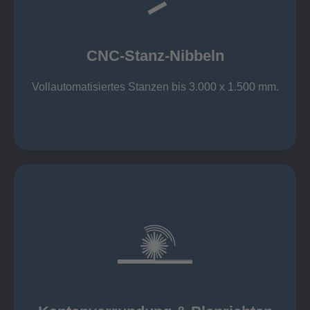
großer Standard-Werkzeug-Park
Aluminium bis 6 mm
Nichtrostender Stahl 4 mm
CNC-Stanz-Nibbeln
Stahl bis 6 mm
CNC-Stanz-Nibbeln
Vollautomatisiertes Stanzen bis 3.000 x 1.500 mm.
mehr erfahren
automatisch, beidseitig simultan
B = 1500 mm