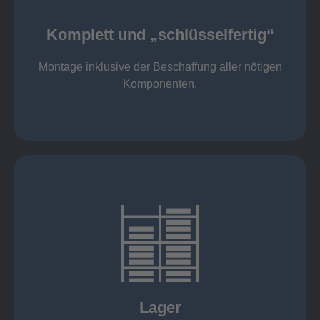
Komponenten
Montage inklusive der Beschaffung aller nötigen
Komplett und „schlüsselfertig“
Komponenten von Elting
Komplett und „schlüsselfertig“:
Montage inklusive der Beschaffung aller nötigen
Komponenten.
mehr erfahren
eigener Fuhrpark
Just in Time
KANBAN
Rahmenverträge
Lager
Lagerhaltung von Kundenteilen