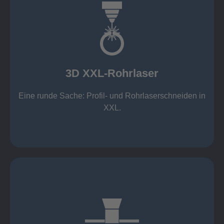
mehr erfahren
Aluminium 10 mm (oxidfrei)
Nichtrostende Stähle 15 mm (oxidfrei)
Stahl 20 mm
Wandstärken:
3D XXL-Rohrlaser
Rechteckprofile bis 300 x 300 mm
bis Ø408 x 15 m, 1.500 kg
Eine runde Sache: Profil- und Rohrlaserschneiden in
3D XXL-Rohrlaser
XXL.
mehr erfahren