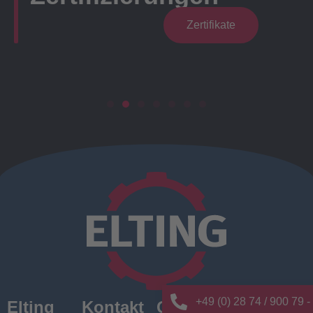
Zertifikate
+49 (0) 28 74 / 900 79 -
Elting
Kontakt
Quick
News/