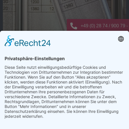
+49 (0) 28 74 / 900 79 -
info@elting-metalltechn
Novellierungen der VDI 2700: Kein
Bestandsschutz für ältere
Transportfahrzeuge
Seit dem 1. Februar 2026 gelten die Novellierungen der
VDI 2700-Richtlinie zur Ladungssicherung. Diese
sehen unter anderem zusätzliche
Kennzeichnungspflichten für
Ladungssicherungssysteme vor. Was jetzt auf die
Besitzer von Transportfahrzeugen wie Lkw oder
Kleintransporter zukommt, weiß Guido Elting,
Geschäftsführer bei Elting Metalltechnik.