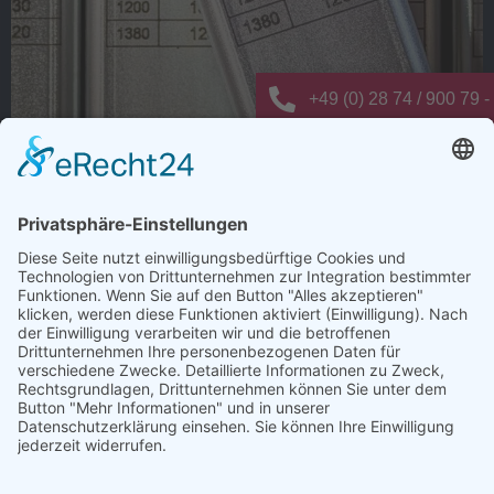
+49 (0) 28 74 / 900 79 -
info@elting-metalltechn
Novellierungen der VDI 2700: Kein
Bestandsschutz für ältere
Transportfahrzeuge
Seit dem 1. Februar 2026 gelten die Novellierungen der
VDI 2700-Richtlinie zur Ladungssicherung. Diese
sehen unter anderem zusätzliche
Kennzeichnungspflichten für
Ladungssicherungssysteme vor. Was jetzt auf die
Besitzer von Transportfahrzeugen wie Lkw oder
Kleintransporter zukommt, weiß Guido Elting,
Geschäftsführer bei Elting Metalltechnik.