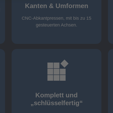
von 600 mm bis 4000 mm
Kanten & Umformen
von 160 kN bis 4000 kN
g
Kanten & Umformen
CNC-Abkantpressen, mit bis zu 15
gesteuerten Achsen.
mehr erfahren
aller nötigen Komponenten
Montage inklusive der Beschaffung
Komplett und
Komponenten von Elting
„schlüsselfertig“
„schlüsselfertig“: