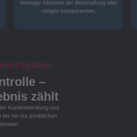
Komplett und
Montage inklusive der Beschaffung aller
nötigen Komponenten.
ment-System
ntrolle –
bnis zählt
 der Kundenberatung und
n bis hin zur pünktlichen
ptimalen,