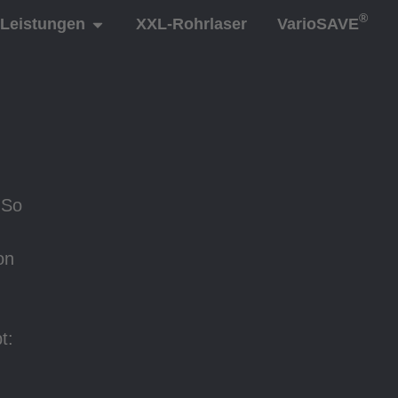
®
Leistungen
XXL-Rohrlaser
VarioSAVE
 So
on
t: