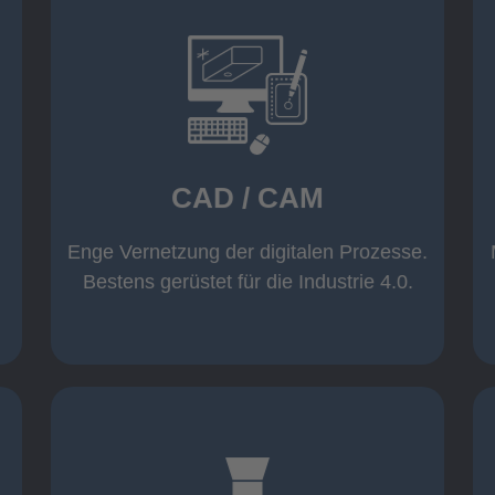
mehr erfahren
Warenwirtschaft
Datenübernahme aus der
Wicam CAM-System mit direkter
CAD / CAM
Inventor und AutoCAD
Software wie z. B. Solid Edge,
Einsatz moderner CAD/CAM
Enge Vernetzung der digitalen Prozesse.
CAD / CAM
Bestens gerüstet für die Industrie 4.0.