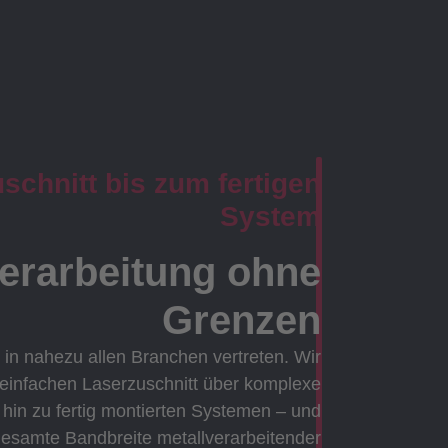
chnitt bis zum fertigen
System
verarbeitung ohne
Grenzen
 in nahezu allen Branchen vertreten. Wir
 einfachen Laserzuschnitt über komplexe
in zu fertig montierten Systemen – und
gesamte Bandbreite metallverarbeitender