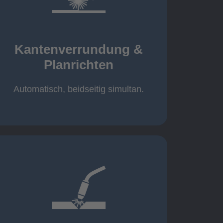
mehr erfahren
automatisch, beidseitig simultan
B = 1500 mm
Kantenverrundung &
Planrichten
Planrichten
Kantenverrundung &
Automatisch, beidseitig simultan.
mehr erfahren
400A, CMT, 1.000 kg
Cobot-Schweißzelle 2 x 1 x 1m /
/ 500A, 500kg