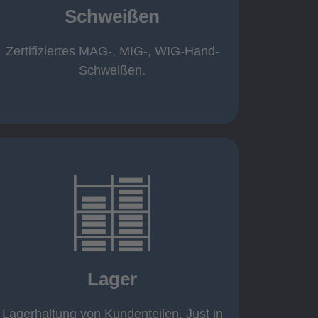
Schweißen
Roboterschweißen ø800 x 3.200mm
350 A, 1.000kg
Handarbeitsplätze 1,5 x 1,5 x 6m /
Zertifiziertes MAG-, MIG-, WIG-Hand-
Schweißen
Schweißen.
mehr erfahren
eigener Fuhrpark
Just in Time
KANBAN
Lager
Rahmenverträge
Lagerhaltung von Kundenteilen
Lagerhaltung von Kundenteilen. Just in