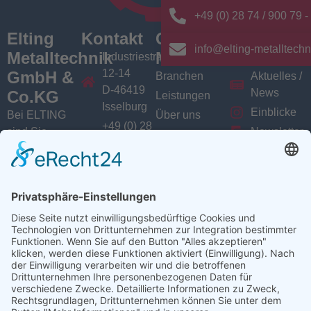
+49 (0) 28 74 / 900 79 -
Elting
Kontakt
Quick
News/
info@elting-metalltechn
Metalltechnik
Menü
Aktuelles
Industriestrasse
12-14
GmbH &
Branchen
Aktuelles /
D-46419
News
Co.KG
Leistungen
Isselburg
Einblicke
Bei ELTING
Über uns
+49 (0) 28
sind Sie
Newsletter
Jobs
74 / 900
Social
richtig, wenn
VarioSAVE
79 - 0
Sie Fachleute
Media
Sitemap
info@elting-
für Blech- und
Instagram
metalltechnik.de
Profilbearbeitung,
Facebook
Abkanttechnik,
Linkedin
Schweißtechnik
YouTube
oder
Baugruppenfertigung
suchen.
Ansprechpartner