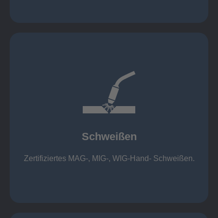
mehr erfahren
1.000 kg
Cobot-Schweißzelle 2 x 1 x 1m / 400A, CMT,
500kg
Roboterschweißen ø800 x 3.200mm / 500A,
Schweißen
1.000kg
Handarbeitsplätze 1,5 x 1,5 x 6m / 350 A,
Zertifiziertes MAG-, MIG-, WIG-Hand- Schweißen.
Schweißen