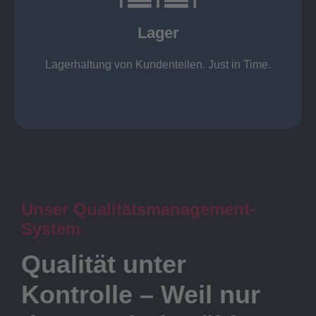
KANBAN
Rahmenverträge
Lager
Lagerhaltung von Kundenteilen
Lager
Lagerhaltung von Kundenteilen. Just in Time.
Unser Qualitätsmanagement-
System
Qualität unter
Kontrolle – Weil nur