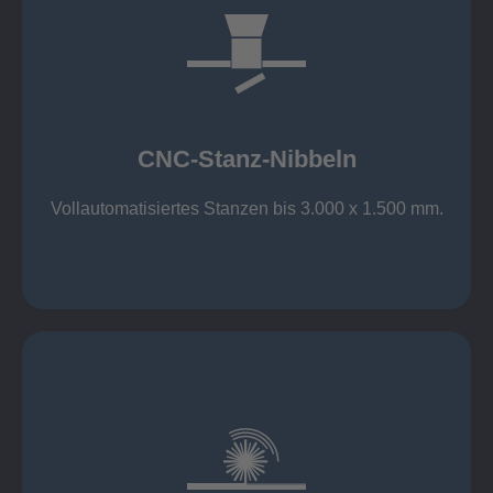
mehr erfahren
großer Standard-Werkzeug-Park
Aluminium bis 6 mm
Nichtrostender Stahl 4 mm
CNC-Stanz-Nibbeln
Stahl bis 6 mm
CNC-Stanz-Nibbeln
Vollautomatisiertes Stanzen bis 3.000 x 1.500 mm.
mehr erfahren