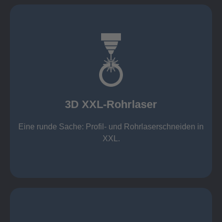
mehr erfahren
Aluminium 10 mm (oxidfrei)
Nichtrostende Stähle 15 mm (oxidfrei)
Stahl 20 mm
Wandstärken:
3D XXL-Rohrlaser
Rechteckprofile bis 300 x 300 mm
bis Ø408 x 15 m, 1.500 kg
Eine runde Sache: Profil- und Rohrlaserschneiden in
3D XXL-Rohrlaser
XXL.