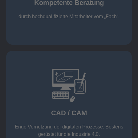
Kompetente Beratung
„Fach“.
hochqualifizierte Mitarbeiter vom
Kompetente Beratung durch
durch hochqualifizierte Mitarbeiter vom „Fach“.
mehr erfahren
Datenübernahme aus der Warenwirtschaft
Wicam CAM-System mit direkter
Solid Edge, Inventor und AutoCAD
CAD / CAM
Einsatz moderner CAD/CAM Software wie z. B.
CAD / CAM
Enge Vernetzung der digitalen Prozesse. Bestens
gerüstet für die Industrie 4.0.