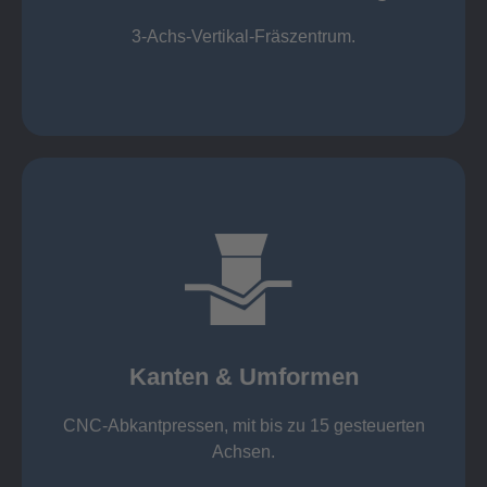
Mechanische Bearbeitung
3-Achs-Vertikal-Fräszentrum.
mehr erfahren
großer Standard-Werkzeug-Park
von 600 mm bis 4000 mm
Kanten & Umformen
von 160 kN bis 4000 kN
Kanten & Umformen
CNC-Abkantpressen, mit bis zu 15 gesteuerten
Achsen.