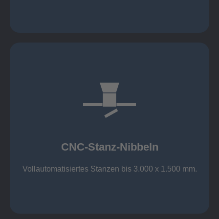
mehr erfahren
großer Standard-Werkzeug-Park
Aluminium bis 6 mm
Nichtrostender Stahl 4 mm
CNC-Stanz-Nibbeln
Stahl bis 6 mm
CNC-Stanz-Nibbeln
Vollautomatisiertes Stanzen bis 3.000 x 1.500 mm.