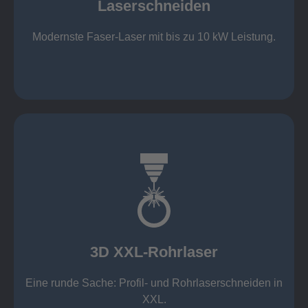
Laserschneiden
Stahl bis 12 mm oxidfrei (Schmelzschneiden)
bis 2.000 x 4.000 mm Tafelformat
Modernste Faser-Laser mit bis zu 10 kW Leistung.
Laserschneiden
mehr erfahren
Aluminium 10 mm (oxidfrei)
Nichtrostende Stähle 15 mm (oxidfrei)
Stahl 20 mm
Wandstärken:
3D XXL-Rohrlaser
Rechteckprofile bis 300 x 300 mm
bis Ø408 x 15 m, 1.500 kg
Eine runde Sache: Profil- und Rohrlaserschneiden in
3D XXL-Rohrlaser
XXL.