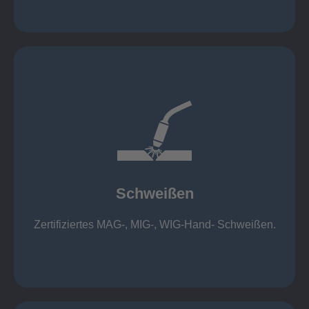
mehr erfahren
1.000 kg
Cobot-Schweißzelle 2 x 1 x 1m / 400A, CMT,
500kg
Roboterschweißen ø800 x 3.200mm / 500A,
Schweißen
1.000kg
Handarbeitsplätze 1,5 x 1,5 x 6m / 350 A,
Zertifiziertes MAG-, MIG-, WIG-Hand- Schweißen.
Schweißen