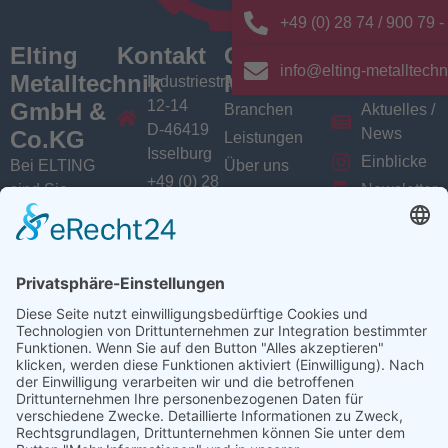
+49 (0) 28 74 / 900 79 -
Elting
Kontakt
Quick
News/
info@elting-metalltechn
Metalltechnik
Menü
Aktuelles
Industriestrasse
12-14
GmbH &
Branchen
Aktuelles /
D-46419
News
Co.KG
Leistungen
Isselburg
Einblicke
Bei ELTING
Über uns
+49 (0) 28
sind Sie
Newsletter
Jobs
74 / 900
Social
richtig, wenn
VarioSAVE
79 - 0
Sie Fachleute
Media
Sitemap
info@elting-
für Blech- und
Instagram
metalltechnik.de
Profilbearbeitung,
Facebook
Abkanttechnik,
Linkedin
Schweißtechnik
YouTube
oder
Baugruppenfertigung
suchen.
Ansprechpartner