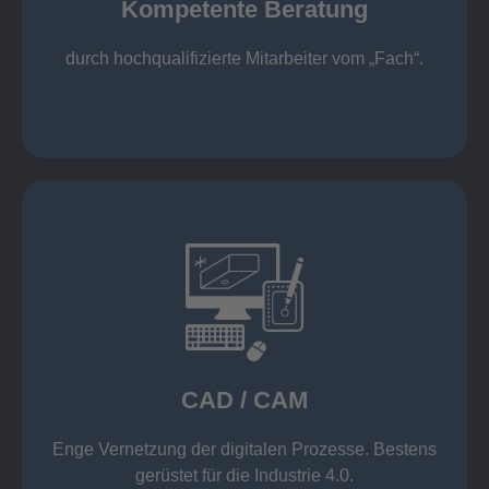
Kompetente Beratung
„Fach“.
hochqualifizierte Mitarbeiter vom
Kompetente Beratung durch
durch hochqualifizierte Mitarbeiter vom „Fach“.
mehr erfahren
Datenübernahme aus der Warenwirtschaft
Wicam CAM-System mit direkter
Solid Edge, Inventor und AutoCAD
CAD / CAM
Einsatz moderner CAD/CAM Software wie z. B.
CAD / CAM
Enge Vernetzung der digitalen Prozesse. Bestens
gerüstet für die Industrie 4.0.