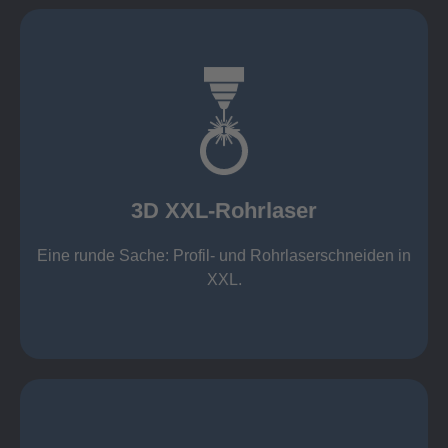
mehr erfahren
Aluminium 10 mm (oxidfrei)
Nichtrostende Stähle 15 mm (oxidfrei)
Stahl 20 mm
Wandstärken:
3D XXL-Rohrlaser
Rechteckprofile bis 300 x 300 mm
bis Ø408 x 15 m, 1.500 kg
Eine runde Sache: Profil- und Rohrlaserschneiden in
3D XXL-Rohrlaser
XXL.