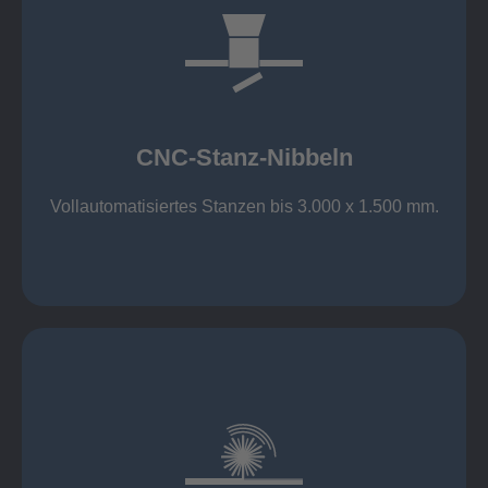
mehr erfahren
großer Standard-Werkzeug-Park
Aluminium bis 6 mm
Nichtrostender Stahl 4 mm
CNC-Stanz-Nibbeln
Stahl bis 6 mm
CNC-Stanz-Nibbeln
Vollautomatisiertes Stanzen bis 3.000 x 1.500 mm.
mehr erfahren