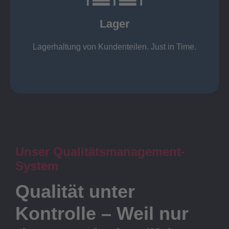
KANBAN
Rahmenverträge
Lager
Lagerhaltung von Kundenteilen
Lager
Lagerhaltung von Kundenteilen. Just in Time.
Unser Qualitätsmanagement-
System
Qualität unter
Kontrolle – Weil nur