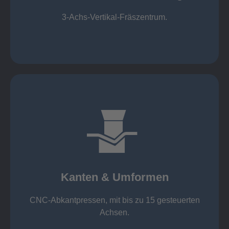
Mechanische Bearbeitung
3-Achs-Vertikal-Fräszentrum.
mehr erfahren
großer Standard-Werkzeug-Park
von 600 mm bis 4000 mm
Kanten & Umformen
von 160 kN bis 4000 kN
Kanten & Umformen
CNC-Abkantpressen, mit bis zu 15 gesteuerten
Achsen.