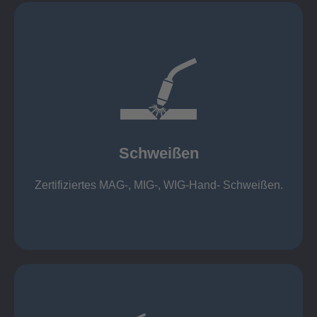
mehr erfahren
1.000 kg
Cobot-Schweißzelle 2 x 1 x 1m / 400A, CMT,
500kg
Roboterschweißen ø800 x 3.200mm / 500A,
Schweißen
1.000kg
Handarbeitsplätze 1,5 x 1,5 x 6m / 350 A,
Zertifiziertes MAG-, MIG-, WIG-Hand- Schweißen.
Schweißen
mehr erfahren