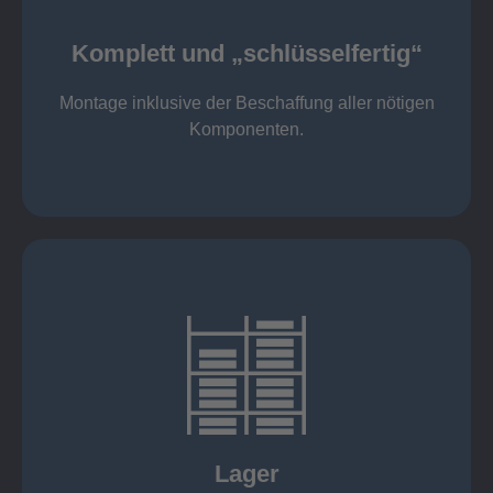
Komponenten
Montage inklusive der Beschaffung aller nötigen
Komplett und „schlüsselfertig“
Komponenten von Elting
Komplett und „schlüsselfertig“:
Montage inklusive der Beschaffung aller nötigen
Komponenten.
mehr erfahren
eigener Fuhrpark
Just in Time
KANBAN
Rahmenverträge
Lager
Lagerhaltung von Kundenteilen