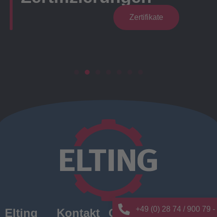
Zertifikate
+49 (0) 28 74 / 900 79 -
Elting
Kontakt
Quick
News/