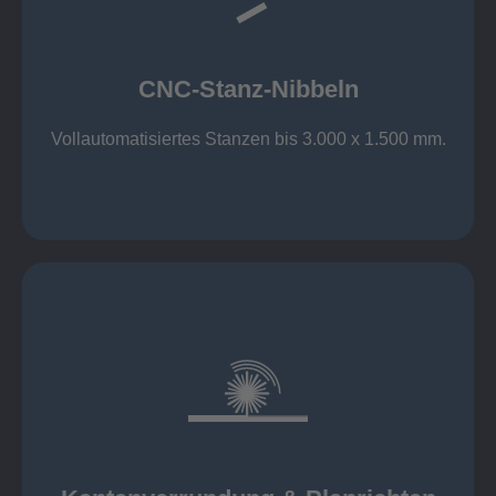
großer Standard-Werkzeug-Park
Aluminium bis 6 mm
Nichtrostender Stahl 4 mm
CNC-Stanz-Nibbeln
Stahl bis 6 mm
CNC-Stanz-Nibbeln
Vollautomatisiertes Stanzen bis 3.000 x 1.500 mm.
mehr erfahren
automatisch, beidseitig simultan
B = 1500 mm