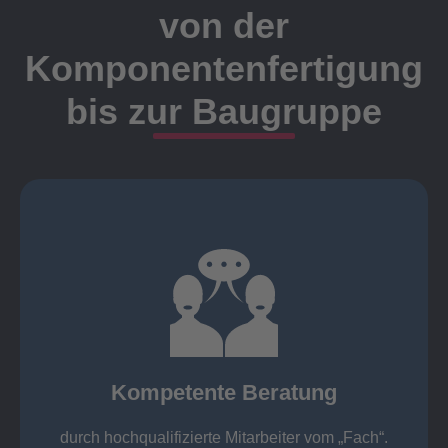
von der
Komponentenfertigung
bis zur Baugruppe
Ansprechpartner
Meister, Techniker oder Ingenieure statt.
findet die Kundenbetreuung ausschließlich durch
Nutzen Sie unsere langjährige Erfahrung! Bei Elting
Kompetente Beratung
„Fach“.
hochqualifizierte Mitarbeiter vom
Kompetente Beratung durch
durch hochqualifizierte Mitarbeiter vom „Fach“.