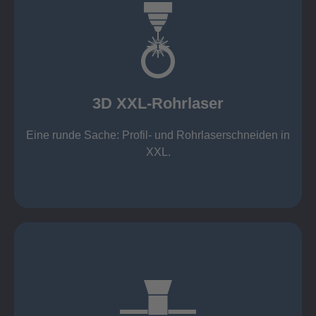
mehr erfahren
Aluminium 10 mm (oxidfrei)
Nichtrostende Stähle 15 mm (oxidfrei)
Stahl 20 mm
Wandstärken:
3D XXL-Rohrlaser
Rechteckprofile bis 300 x 300 mm
bis Ø408 x 15 m, 1.500 kg
Eine runde Sache: Profil- und Rohrlaserschneiden in
3D XXL-Rohrlaser
XXL.
mehr erfahren