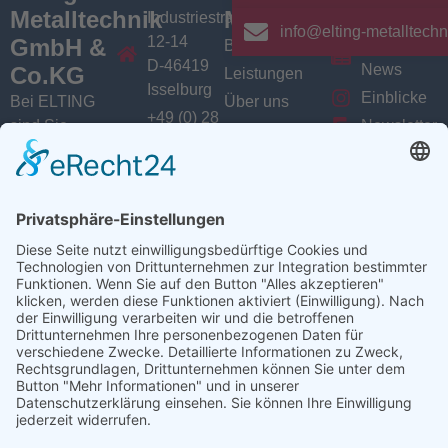
Metalltechnik
Menü
Aktuelles
Industriestrasse
info@elting-metalltechn
12-14
GmbH &
Branchen
Aktuelles /
D-46419
News
Co.KG
Leistungen
Isselburg
Einblicke
Bei ELTING
Über uns
+49 (0) 28
sind Sie
Newsletter
Jobs
74 / 900
Social
richtig, wenn
VarioSAVE
79 - 0
Sie Fachleute
Media
Sitemap
info@elting-
für Blech- und
Instagram
metalltechnik.de
Profilbearbeitung,
Facebook
Abkanttechnik,
Linkedin
Schweißtechnik
YouTube
oder
Baugruppenfertigung
suchen.
Ansprechpartner