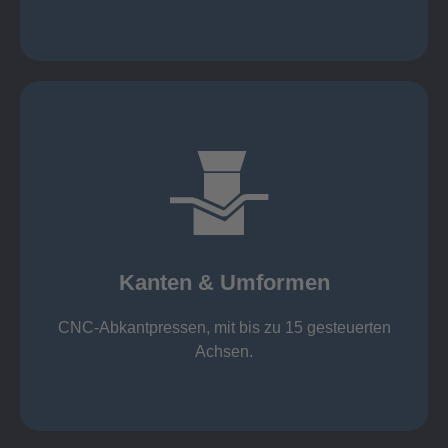
mehr erfahren
großer Standard-Werkzeug-Park
von 600 mm bis 4000 mm
Kanten & Umformen
von 160 kN bis 4000 kN
Kanten & Umformen
CNC-Abkantpressen, mit bis zu 15 gesteuerten
Achsen.