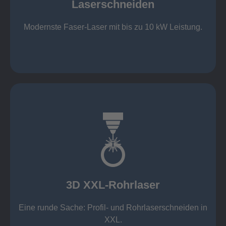
Laserschneiden
Stahl bis 12 mm oxidfrei (Schmelzschneiden)
bis 2.000 x 4.000 mm Tafelformat
Modernste Faser-Laser mit bis zu 10 kW Leistung.
Laserschneiden
mehr erfahren
Aluminium 10 mm (oxidfrei)
Nichtrostende Stähle 15 mm (oxidfrei)
Stahl 20 mm
Wandstärken:
3D XXL-Rohrlaser
Rechteckprofile bis 300 x 300 mm
bis Ø408 x 15 m, 1.500 kg
Eine runde Sache: Profil- und Rohrlaserschneiden in
3D XXL-Rohrlaser
XXL.