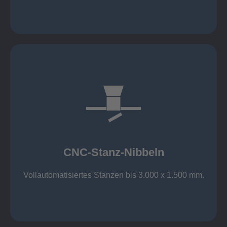
mehr erfahren
großer Standard-Werkzeug-Park
Aluminium bis 6 mm
Nichtrostender Stahl 4 mm
CNC-Stanz-Nibbeln
Stahl bis 6 mm
CNC-Stanz-Nibbeln
Vollautomatisiertes Stanzen bis 3.000 x 1.500 mm.