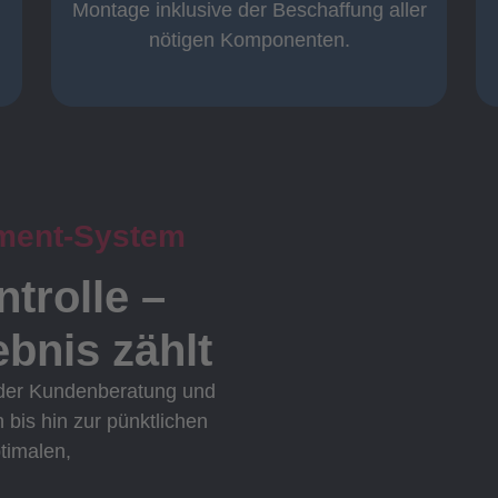
Komplett und
Montage inklusive der Beschaffung aller
nötigen Komponenten.
ment-System
ntrolle –
bnis zählt
 der Kundenberatung und
n bis hin zur pünktlichen
ptimalen,