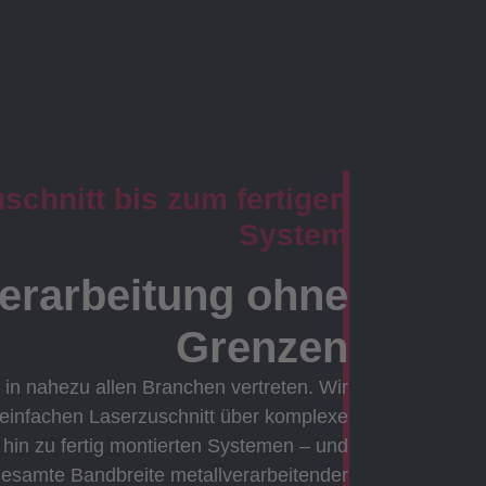
chnitt bis zum fertigen
System
verarbeitung ohne
Grenzen
 in nahezu allen Branchen vertreten. Wir
 einfachen Laserzuschnitt über komplexe
in zu fertig montierten Systemen – und
gesamte Bandbreite metallverarbeitender