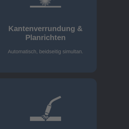
mehr erfahren
automatisch, beidseitig simultan
B = 1500 mm
Kantenverrundung &
Planrichten
Planrichten
Kantenverrundung &
Automatisch, beidseitig simultan.
mehr erfahren
400A, CMT, 1.000 kg
Cobot-Schweißzelle 2 x 1 x 1m /
/ 500A, 500kg