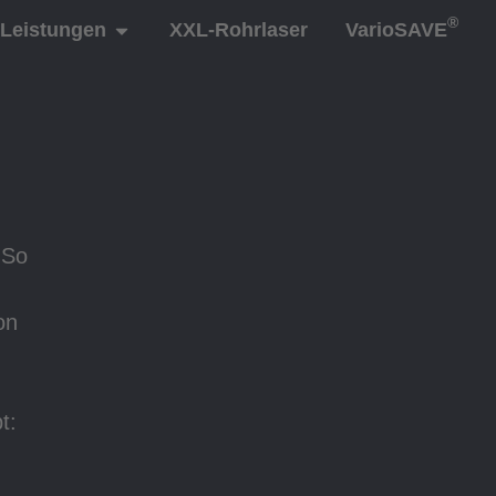
®
Leistungen
XXL-Rohrlaser
VarioSAVE
 So
on
t: