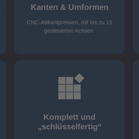
von 600 mm bis 4000 mm
Kanten & Umformen
von 160 kN bis 4000 kN
g
Kanten & Umformen
CNC-Abkantpressen, mit bis zu 15
gesteuerten Achsen.
mehr erfahren
aller nötigen Komponenten
Montage inklusive der Beschaffung
Komplett und
Komponenten von Elting
„schlüsselfertig“
„schlüsselfertig“: