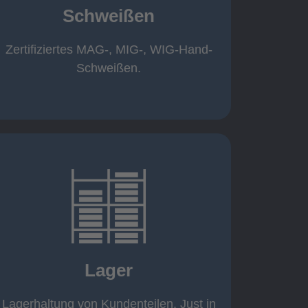
Schweißen
Roboterschweißen ø800 x 3.200mm
350 A, 1.000kg
Handarbeitsplätze 1,5 x 1,5 x 6m /
Zertifiziertes MAG-, MIG-, WIG-Hand-
Schweißen
Schweißen.
mehr erfahren
eigener Fuhrpark
Just in Time
KANBAN
Lager
Rahmenverträge
Lagerhaltung von Kundenteilen
Lagerhaltung von Kundenteilen. Just in