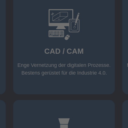
mehr erfahren
Warenwirtschaft
Datenübernahme aus der
Wicam CAM-System mit direkter
CAD / CAM
Inventor und AutoCAD
Software wie z. B. Solid Edge,
Einsatz moderner CAD/CAM
Enge Vernetzung der digitalen Prozesse.
CAD / CAM
Bestens gerüstet für die Industrie 4.0.