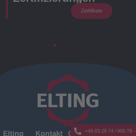
Zertifikate
+49 (0) 28 74 / 900 79 -
Elting
Kontakt
Quick
News/