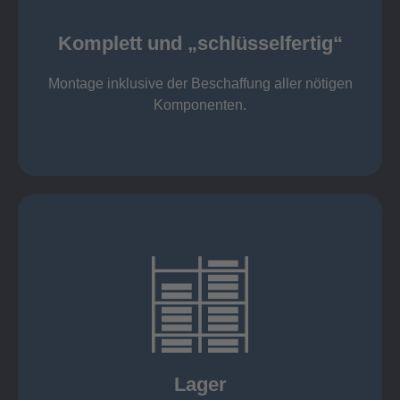
Komponenten
Montage inklusive der Beschaffung aller nötigen
Komplett und „schlüsselfertig“
Komponenten von Elting
Komplett und „schlüsselfertig“:
Montage inklusive der Beschaffung aller nötigen
Komponenten.
mehr erfahren
eigener Fuhrpark
Just in Time
KANBAN
Rahmenverträge
Lager
Lagerhaltung von Kundenteilen