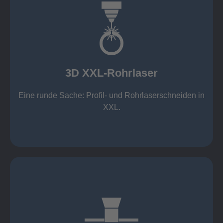
mehr erfahren
Aluminium 10 mm (oxidfrei)
Nichtrostende Stähle 15 mm (oxidfrei)
Stahl 20 mm
Wandstärken:
3D XXL-Rohrlaser
Rechteckprofile bis 300 x 300 mm
bis Ø408 x 15 m, 1.500 kg
Eine runde Sache: Profil- und Rohrlaserschneiden in
3D XXL-Rohrlaser
XXL.
mehr erfahren