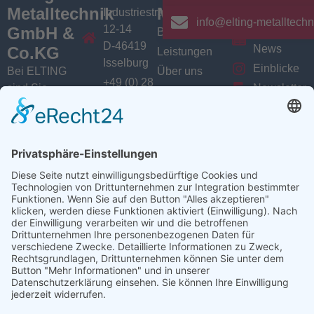
Metalltechnik
Menü
Aktuelles
Industriestrasse
info@elting-metalltechn
12-14
GmbH &
Branchen
Aktuelles /
D-46419
News
Co.KG
Leistungen
Isselburg
Einblicke
Bei ELTING
Über uns
+49 (0) 28
sind Sie
Newsletter
Jobs
74 / 900
Social
richtig, wenn
VarioSAVE
79 - 0
Sie Fachleute
Media
Sitemap
info@elting-
für Blech- und
Instagram
metalltechnik.de
Profilbearbeitung,
Facebook
Abkanttechnik,
Linkedin
Schweißtechnik
YouTube
oder
Baugruppenfertigung
suchen.
Ansprechpartner