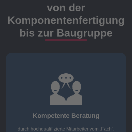
von der
Komponentenfertigung
bis zur Baugruppe
Ansprechpartner
Meister, Techniker oder Ingenieure statt.
findet die Kundenbetreuung ausschließlich durch
Nutzen Sie unsere langjährige Erfahrung! Bei Elting
Kompetente Beratung
„Fach“.
hochqualifizierte Mitarbeiter vom
Kompetente Beratung durch
durch hochqualifizierte Mitarbeiter vom „Fach“.