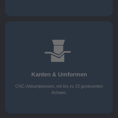
mehr erfahren
großer Standard-Werkzeug-Park
von 600 mm bis 4000 mm
Kanten & Umformen
von 160 kN bis 4000 kN
Kanten & Umformen
CNC-Abkantpressen, mit bis zu 15 gesteuerten
Achsen.