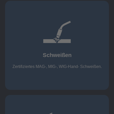
mehr erfahren
1.000 kg
Cobot-Schweißzelle 2 x 1 x 1m / 400A, CMT,
500kg
Roboterschweißen ø800 x 3.200mm / 500A,
Schweißen
1.000kg
Handarbeitsplätze 1,5 x 1,5 x 6m / 350 A,
Zertifiziertes MAG-, MIG-, WIG-Hand- Schweißen.
Schweißen
mehr erfahren