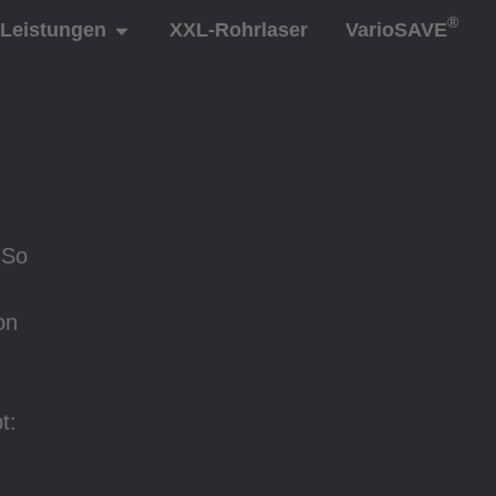
®
Leistungen
XXL-Rohrlaser
VarioSAVE
 So
on
t: