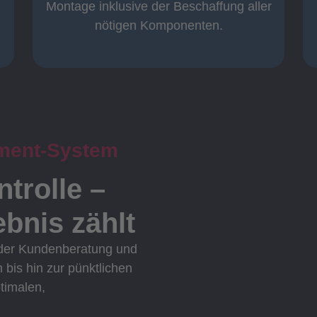
Komplett und
Montage inklusive der Beschaffung aller
nötigen Komponenten.
ment-System
ntrolle –
bnis zählt
 der Kundenberatung und
n bis hin zur pünktlichen
ptimalen,