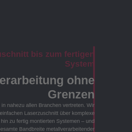
chnitt bis zum fertigen
System
verarbeitung ohne
Grenzen
 in nahezu allen Branchen vertreten. Wir
 einfachen Laserzuschnitt über komplexe
in zu fertig montierten Systemen – und
gesamte Bandbreite metallverarbeitender