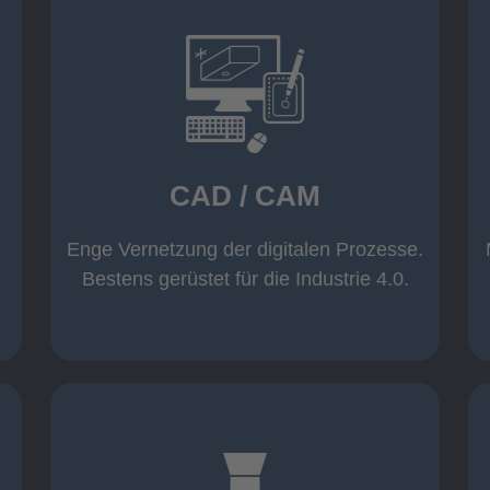
mehr erfahren
Warenwirtschaft
Datenübernahme aus der
Wicam CAM-System mit direkter
CAD / CAM
Inventor und AutoCAD
Software wie z. B. Solid Edge,
Einsatz moderner CAD/CAM
Enge Vernetzung der digitalen Prozesse.
CAD / CAM
Bestens gerüstet für die Industrie 4.0.