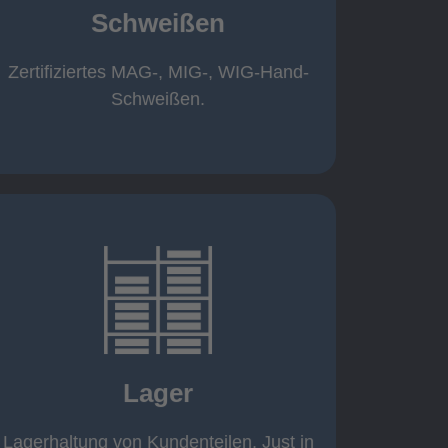
Schweißen
Roboterschweißen ø800 x 3.200mm
350 A, 1.000kg
Handarbeitsplätze 1,5 x 1,5 x 6m /
Zertifiziertes MAG-, MIG-, WIG-Hand-
Schweißen
Schweißen.
mehr erfahren
eigener Fuhrpark
Just in Time
KANBAN
Lager
Rahmenverträge
Lagerhaltung von Kundenteilen
Lagerhaltung von Kundenteilen. Just in