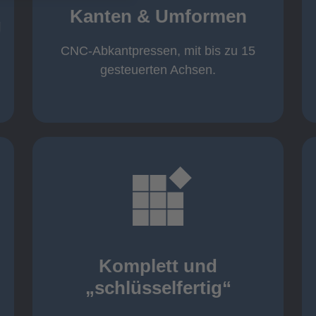
von 600 mm bis 4000 mm
Kanten & Umformen
von 160 kN bis 4000 kN
g
Kanten & Umformen
CNC-Abkantpressen, mit bis zu 15
gesteuerten Achsen.
mehr erfahren
aller nötigen Komponenten
Montage inklusive der Beschaffung
Komplett und
Komponenten von Elting
„schlüsselfertig“
„schlüsselfertig“: