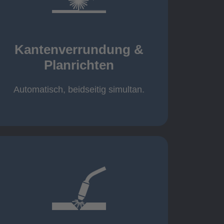
mehr erfahren
automatisch, beidseitig simultan
B = 1500 mm
Kantenverrundung &
Planrichten
Planrichten
Kantenverrundung &
Automatisch, beidseitig simultan.
mehr erfahren
400A, CMT, 1.000 kg
Cobot-Schweißzelle 2 x 1 x 1m /
/ 500A, 500kg